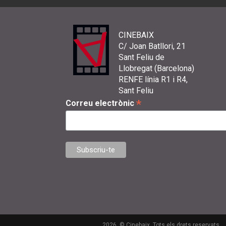
CINEBAIX
C/ Joan Batllori, 21
Sant Feliu de
Llobregat (Barcelona)
RENFE línia R1 i R4,
Sant Feliu
*
Correu electrònic
2026. © Cinebaix. Tots els drets reservats.