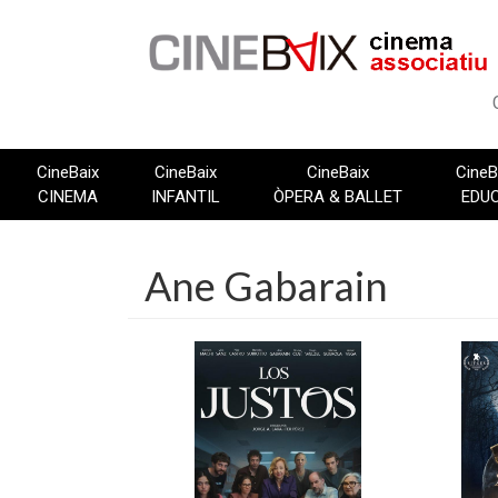
Vés
al
contingut
CineBaix
CineBaix
CineBaix
CineB
CINEMA
INFANTIL
ÒPERA & BALLET
EDU
Ane Gabarain