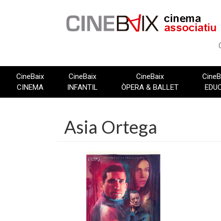
Vés
al
contingut
CineBaix
CineBaix
CineBaix
CineB
CINEMA
INFANTIL
ÒPERA & BALLET
EDU
Asia Ortega