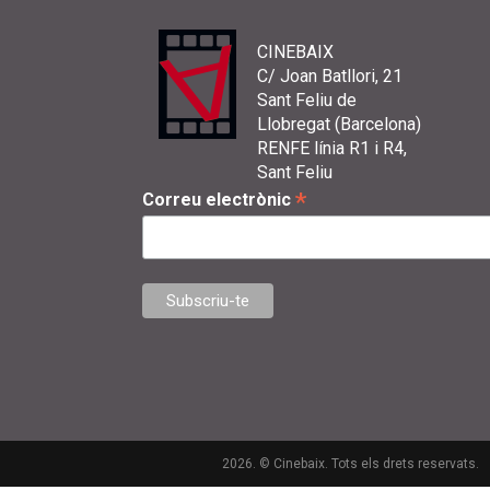
CINEBAIX
C/ Joan Batllori, 21
Sant Feliu de
Llobregat (Barcelona)
RENFE línia R1 i R4,
Sant Feliu
*
Correu electrònic
2026. © Cinebaix. Tots els drets reservats.