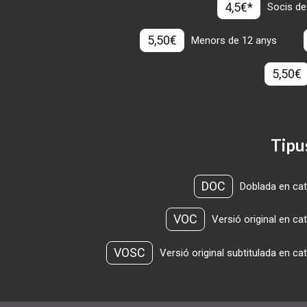
4,5€*
Socis de
5,50€
Menors de 12 anys
5,50€
Tipu
DOC
Doblada en cat
VOC
Versió original en ca
VOSC
Versió original subtitulada en ca