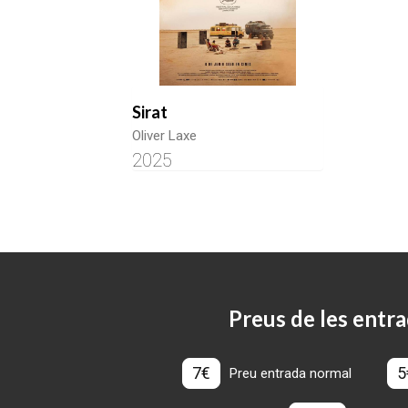
Sirat
Oliver Laxe
2025
Preus de les entra
7€
5
Preu entrada normal