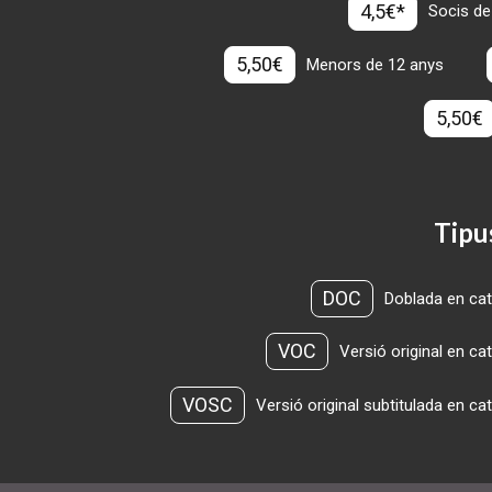
4,5€*
Socis de
5,50€
Menors de 12 anys
5,50€
Tipu
DOC
Doblada en cat
VOC
Versió original en ca
VOSC
Versió original subtitulada en ca