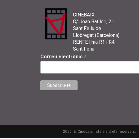
CINEBAIX
C/ Joan Batllori, 21
Sant Feliu de
Llobregat (Barcelona)
RENFE línia R1 i R4,
Sant Feliu
*
Correu electrònic
2026. © Cinebaix. Tots els drets reservats.