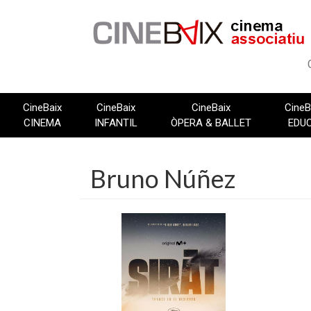
Vés
al
contingut
CineBaix
CineBaix
CineBaix
CineB
CINEMA
INFANTIL
ÒPERA & BALLET
EDU
Bruno Núñez