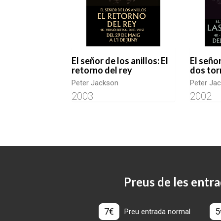
El señor de los anillos: El
El señor
retorno del rey
dos tor
Peter Jackson
Peter Ja
2003
2002
Preus de les entra
7€
5
Preu entrada normal