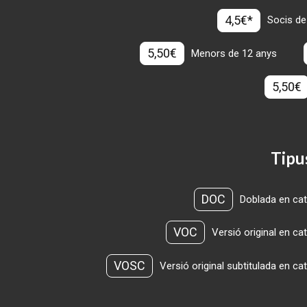
4,5€*
Socis de
5,50€
Menors de 12 anys
5,50€
Tipu
DOC
Doblada en cat
VOC
Versió original en ca
VOSC
Versió original subtitulada en ca