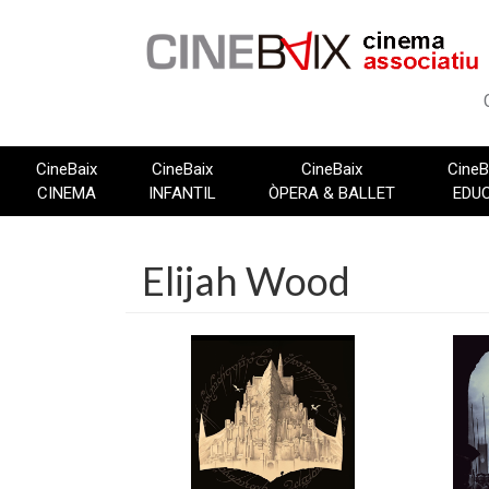
Vés
al
contingut
CineBaix
CineBaix
CineBaix
CineB
CINEMA
INFANTIL
ÒPERA & BALLET
EDU
Elijah Wood