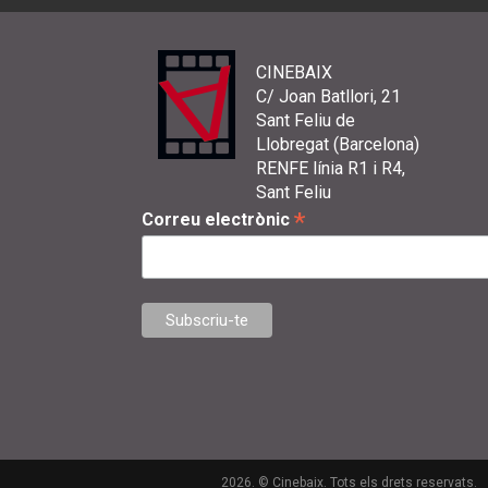
CINEBAIX
C/ Joan Batllori, 21
Sant Feliu de
Llobregat (Barcelona)
RENFE línia R1 i R4,
Sant Feliu
*
Correu electrònic
2026. © Cinebaix. Tots els drets reservats.