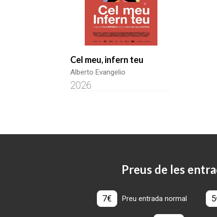
Cel meu, infern teu
Alberto Evangelio
2026
Preus de les entra
7€
5
Preu entrada normal