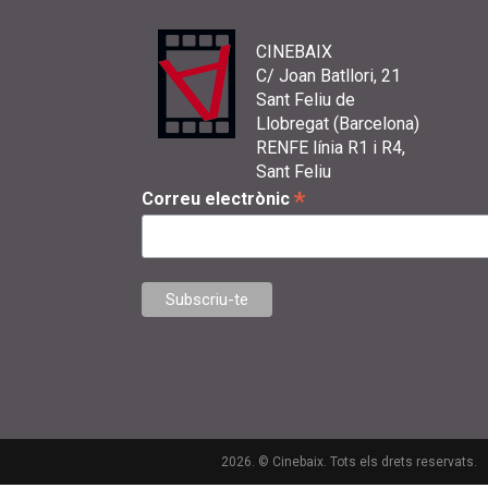
CINEBAIX
C/ Joan Batllori, 21
Sant Feliu de
Llobregat (Barcelona)
RENFE línia R1 i R4,
Sant Feliu
*
Correu electrònic
2026. © Cinebaix. Tots els drets reservats.