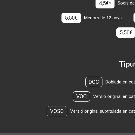
4,5€*
Socis de
5,50€
Menors de 12 anys
5,50€
Tipu
DOC
Doblada en cat
VOC
Versió original en ca
VOSC
Versió original subtitulada en ca