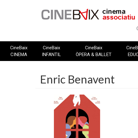
Vés
al
contingut
CineBaix
CineBaix
CineBaix
CineB
CINEMA
INFANTIL
ÒPERA & BALLET
EDU
Enric Benavent