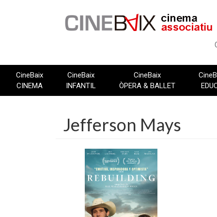
Vés
al
contingut
CineBaix
CineBaix
CineBaix
CineB
CINEMA
INFANTIL
ÒPERA & BALLET
EDU
Jefferson Mays