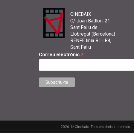
CINEBAIX
C/ Joan Batllori, 21
Sant Feliu de
Llobregat (Barcelona)
RENFE línia R1 i R4,
Sant Feliu
*
Correu electrònic
2026. © Cinebaix. Tots els drets reservats.