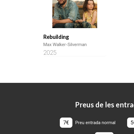
Rebuilding
Max Walker-Silverman
2025
Preus de les entra
7€
5
Preu entrada normal