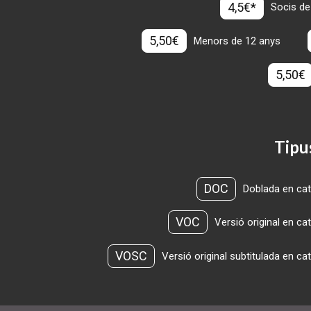
4,5€*
Socis de
5,50€
Menors de 12 anys
5,50€
Tipu
DOC
Doblada en cat
VOC
Versió original en ca
VOSC
Versió original subtitulada en ca