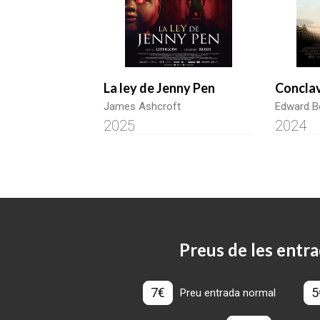
La ley de Jenny Pen
Concla
James Ashcroft
Edward B
2025
2024
Preus de les entra
7€
5
Preu entrada normal