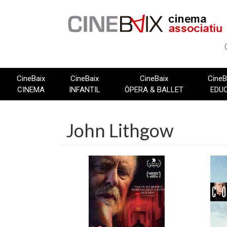
Vés
al
contingut
CineBaix
CineBaix
CineBaix
CineB
CINEMA
INFANTIL
ÒPERA & BALLET
EDU
John Lithgow