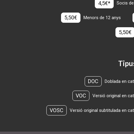
4,5€*
Socis de
5,50€
Menors de 12 anys
5,50€
Tipu
DOC
Doblada en cat
VOC
Versió original en ca
VOSC
Versió original subtitulada en ca