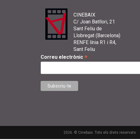
CINEBAIX
C/ Joan Batllori, 21
Sant Feliu de
Llobregat (Barcelona)
RENFE línia R1 i R4,
Sant Feliu
*
Correu electrònic
2026. © Cinebaix. Tots els drets reservats.