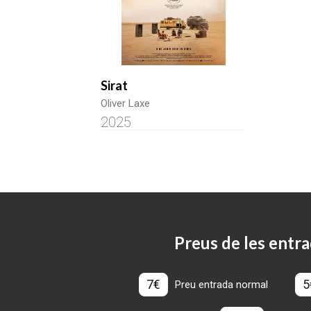
Sirat
Oliver Laxe
2025
Preus de les entra
7€
5
Preu entrada normal