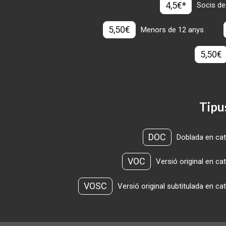
4,5€*
Socis de
5,50€
Menors de 12 anys
5,50€
Tipu
DOC
Doblada en cat
VOC
Versió original en ca
VOSC
Versió original subtitulada en ca