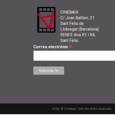
CINEBAIX
C/ Joan Batllori, 21
Sant Feliu de
Llobregat (Barcelona)
RENFE línia R1 i R4,
Sant Feliu
*
Correu electrònic
2026. © Cinebaix. Tots els drets reservats.