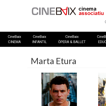
Vés
al
contingut
CineBaix
CineBaix
CineBaix
CineB
CINEMA
INFANTIL
ÒPERA & BALLET
EDU
Marta Etura