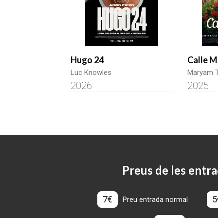
Hugo 24
Calle M
Luc Knowles
Maryam T
2026
2025
Preus de les entra
7€
5
Preu entrada normal