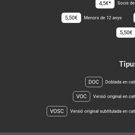
4,5€*
Socis de
5,50€
Menors de 12 anys
5,50€
Tipu
DOC
Doblada en cat
VOC
Versió original en ca
VOSC
Versió original subtitulada en ca