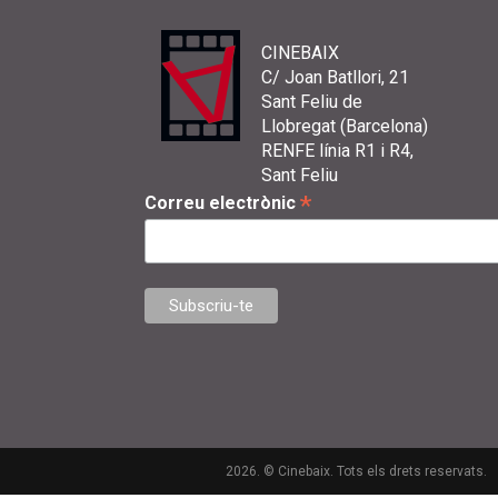
CINEBAIX
C/ Joan Batllori, 21
Sant Feliu de
Llobregat (Barcelona)
RENFE línia R1 i R4,
Sant Feliu
*
Correu electrònic
2026. © Cinebaix. Tots els drets reservats.