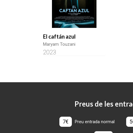
El caftán azul
Maryam Touzani
2023
Preus de les entra
7€
5
Preu entrada normal