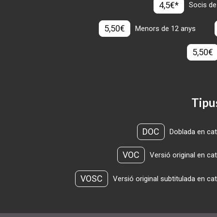
4,5€*
Socis de
5,50€
Menors de 12 anys
5,50€
Tipu
DOC
Doblada en cat
VOC
Versió original en ca
VOSC
Versió original subtitulada en ca