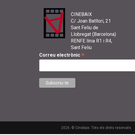
CINEBAIX
C/ Joan Batllori, 21
Sant Feliu de
Llobregat (Barcelona)
RENFE línia R1 i R4,
Sant Feliu
*
Correu electrònic
2026. © Cinebaix. Tots els drets reservats.