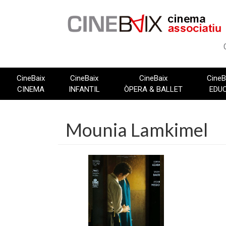
Vés
al
contingut
CineBaix
CineBaix
CineBaix
CineB
CINEMA
INFANTIL
ÒPERA & BALLET
EDU
Mounia Lamkimel