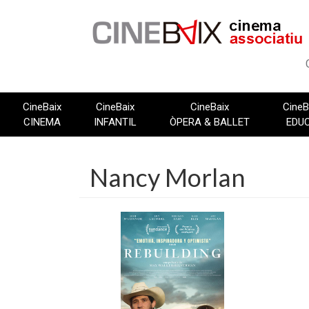
Vés
al
contingut
CineBaix
CineBaix
CineBaix
CineB
CINEMA
INFANTIL
ÒPERA & BALLET
EDU
Nancy Morlan