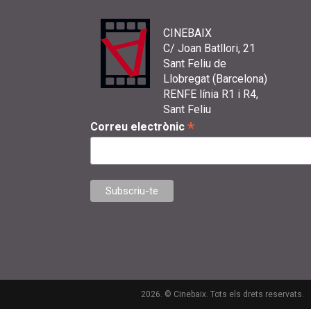
CINEBAIX
C/ Joan Batllori, 21
Sant Feliu de
Llobregat (Barcelona)
RENFE línia R1 i R4,
Sant Feliu
*
Correu electrònic
2026. © Cinebaix. Tots els drets reservats.