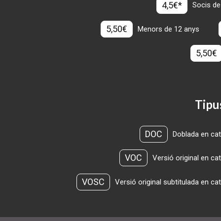
4,5€*
Socis de
5,50€
Menors de 12 anys
5,50€
Tipu
DOC
Doblada en cat
VOC
Versió original en ca
VOSC
Versió original subtitulada en ca