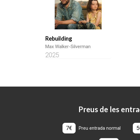
Rebuilding
Max Walker-Silverman
2025
Preus de les entra
7€
5
Preu entrada normal