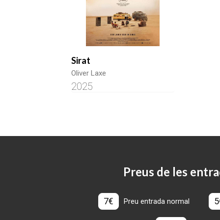
Sirat
Oliver Laxe
2025
Preus de les entra
7€
5
Preu entrada normal