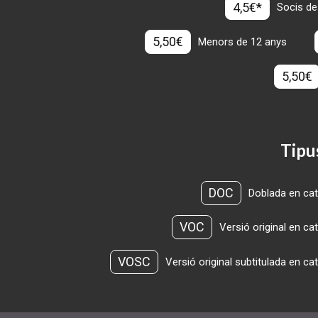
4,5€*
Socis de
5,50€
Menors de 12 anys
5,50€
Tipu
DOC
Doblada en cat
VOC
Versió original en ca
VOSC
Versió original subtitulada en ca