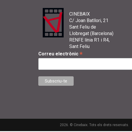
CINEBAIX
C/ Joan Batllori, 21
Sant Feliu de
Llobregat (Barcelona)
RENFE línia R1 i R4,
Sant Feliu
*
Correu electrònic
2026. © Cinebaix. Tots els drets reservats.