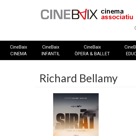
Vés
al
contingut
CineBaix
CineBaix
CineBaix
CineB
CINEMA
INFANTIL
ÒPERA & BALLET
EDU
Richard Bellamy