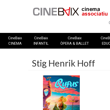
Vés
al
contingut
CineBaix
CineBaix
CineBaix
CineB
CINEMA
INFANTIL
ÒPERA & BALLET
EDU
Stig Henrik Hoff