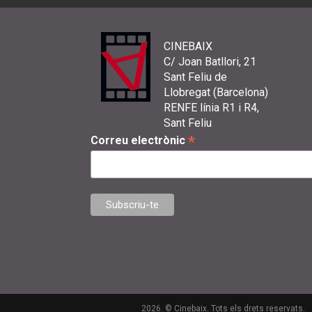
CINEBAIX
C/ Joan Batllori, 21
Sant Feliu de
Llobregat (Barcelona)
RENFE línia R1 i R4,
Sant Feliu
*
Correu electrònic
2026. © Cinebaix. Tots els drets reservats.