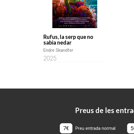
Rufus, la serp que no
sabia nedar
Endre Skandfer
2025
Preus de les entra
7€
5
Preu entrada normal