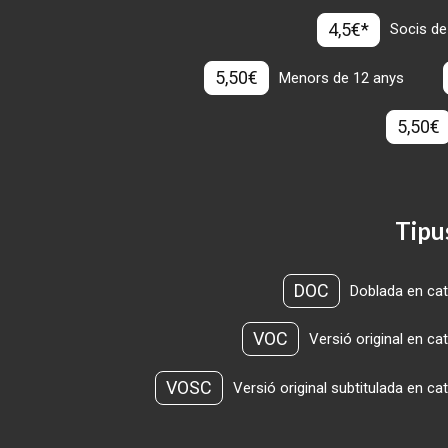
4,5€*
Socis de
5,50€
Menors de 12 anys
5,50€
Tipu
DOC
Doblada en cat
VOC
Versió original en ca
VOSC
Versió original subtitulada en ca