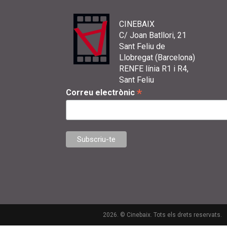
CINEBAIX
C/ Joan Batllori, 21
Sant Feliu de
Llobregat (Barcelona)
RENFE línia R1 i R4,
Sant Feliu
*
Correu electrònic
2026. © Cinebaix. Tots els drets reservats.