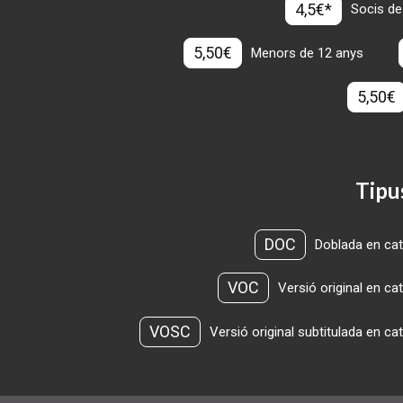
4,5€*
Socis de
5,50€
Menors de 12 anys
5,50€
Tipu
DOC
Doblada en cat
VOC
Versió original en ca
VOSC
Versió original subtitulada en ca