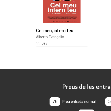
Cel meu, infern teu
Alberto Evangelio
2026
Preus de les entra
7€
5
Preu entrada normal