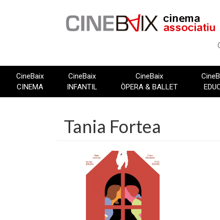
Vés
al
contingut
CineBaix
CineBaix
CineBaix
CineB
CINEMA
INFANTIL
ÒPERA & BALLET
EDU
Tania Fortea