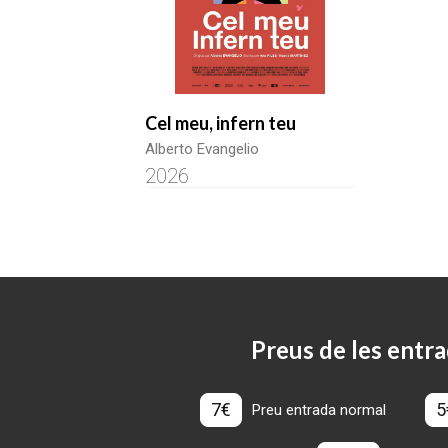
Cel meu, infern teu
Alberto Evangelio
2026
Preus de les entra
7€
5
Preu entrada normal