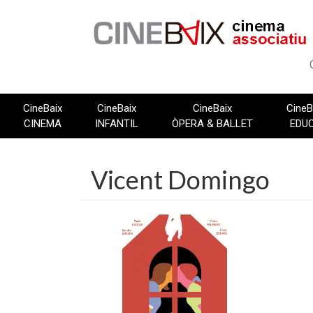
Vés
al
contingut
CineBaix
CineBaix
CineBaix
CineB
CINEMA
INFANTIL
ÒPERA & BALLET
EDU
Vicent Domingo