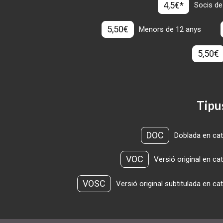
4,5€*
Socis de
5,50€
Menors de 12 anys
5,50€
Tipu
DOC
Doblada en cat
VOC
Versió original en ca
VOSC
Versió original subtitulada en ca