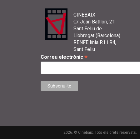
CINEBAIX
C/ Joan Batllori, 21
Sant Feliu de
Llobregat (Barcelona)
RENFE línia R1 i R4,
Sant Feliu
*
Correu electrònic
2026. © Cinebaix. Tots els drets reservats.