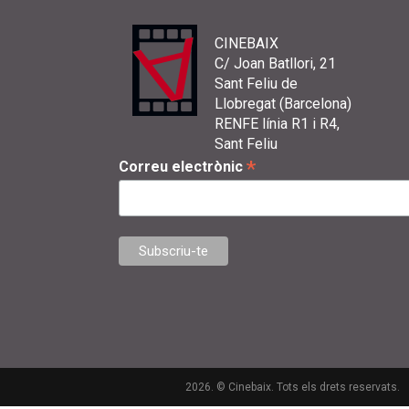
CINEBAIX
C/ Joan Batllori, 21
Sant Feliu de
Llobregat (Barcelona)
RENFE línia R1 i R4,
Sant Feliu
*
Correu electrònic
2026. © Cinebaix. Tots els drets reservats.