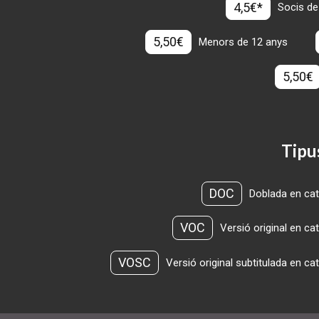
4,5€*
Socis de
5,50€
Menors de 12 anys
5,50€
Tipu
DOC
Doblada en cat
VOC
Versió original en ca
VOSC
Versió original subtitulada en ca