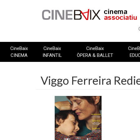
Vés
al
contingut
CineBaix
CineBaix
CineBaix
CineB
CINEMA
INFANTIL
ÒPERA & BALLET
EDU
Viggo Ferreira Redi