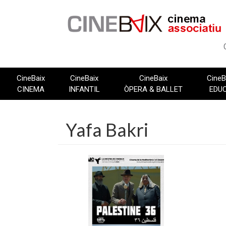
Vés
al
contingut
CineBaix
CineBaix
CineBaix
CineB
CINEMA
INFANTIL
ÒPERA & BALLET
EDU
Yafa Bakri