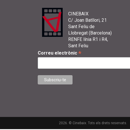
CINEBAIX
C/ Joan Batllori, 21
Sant Feliu de
Llobregat (Barcelona)
RENFE línia R1 i R4,
Sant Feliu
*
Correu electrònic
2026. © Cinebaix. Tots els drets reservats.