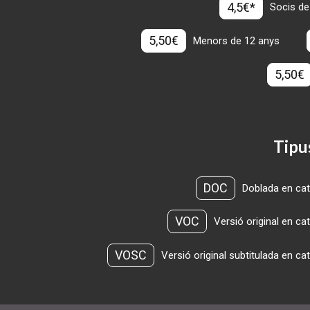
4,5€*
Socis de
5,50€
Menors de 12 anys
5,50€
Tipu
DOC
Doblada en cat
VOC
Versió original en ca
VOSC
Versió original subtitulada en ca