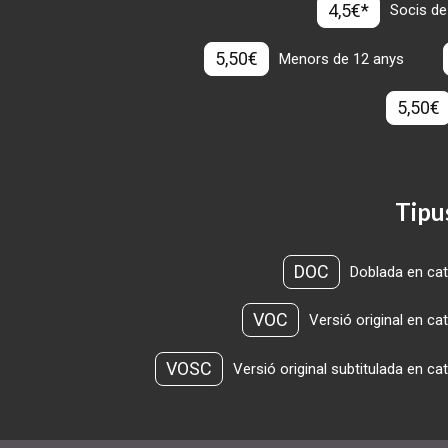
4,5€*
Socis de
5,50€
Menors de 12 anys
5,50€
Tipu
DOC
Doblada en cat
VOC
Versió original en ca
VOSC
Versió original subtitulada en ca