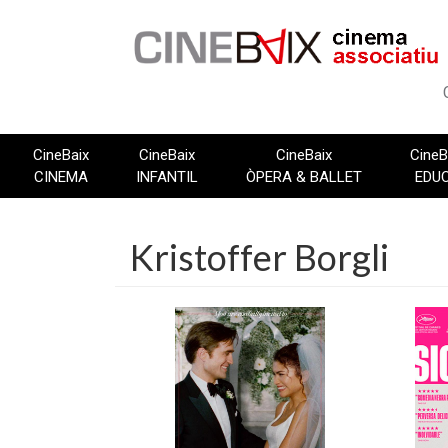
Vés
al
contingut
CineBaix
CineBaix
CineBaix
CineB
CINEMA
INFANTIL
ÒPERA & BALLET
EDU
Kristoffer Borgli