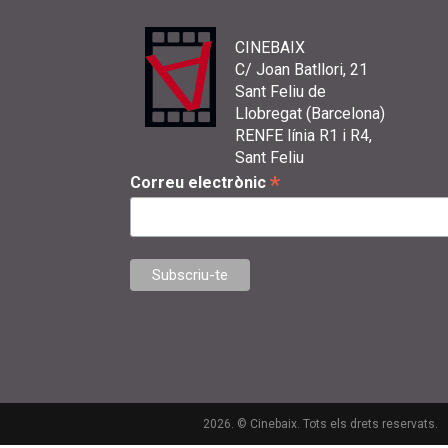
CINEBAIX
C/ Joan Batllori, 21
Sant Feliu de
Llobregat (Barcelona)
RENFE línia R1 i R4,
Sant Feliu
*
Correu electrònic
2026. © Cinebaix. Tots els drets reservats.