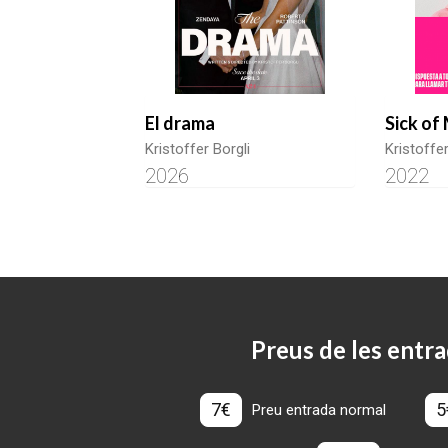
El drama
Sick of
Kristoffer Borgli
Kristoffer
2026
2022
Preus de les entra
7€
5
Preu entrada normal