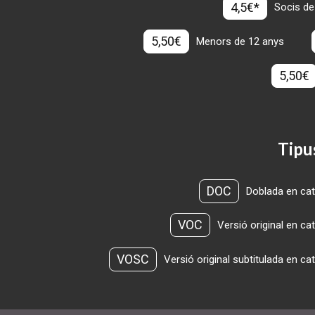
4,5€*
Socis de
5,50€
Menors de 12 anys
5,50€
Tipu
DOC
Doblada en cat
VOC
Versió original en ca
VOSC
Versió original subtitulada en ca