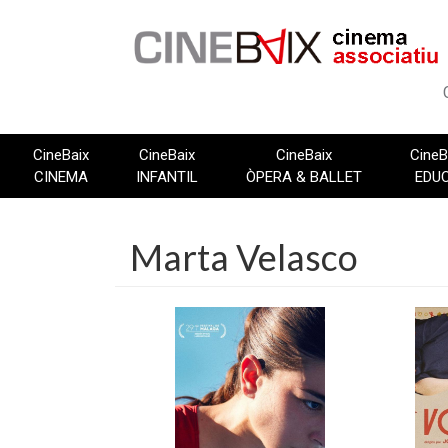
Vés
al
contingut
CineBaix
CineBaix
CineBaix
CineB
CINEMA
INFANTIL
ÒPERA & BALLET
EDU
Marta Velasco