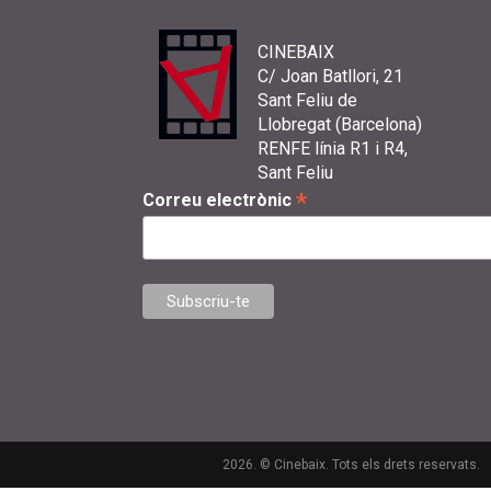
CINEBAIX
C/ Joan Batllori, 21
Sant Feliu de
Llobregat (Barcelona)
RENFE línia R1 i R4,
Sant Feliu
*
Correu electrònic
2026. © Cinebaix. Tots els drets reservats.