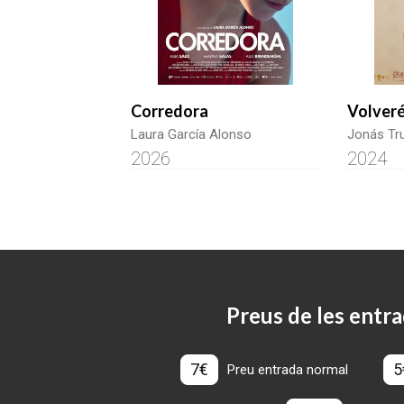
Corredora
Volveré
Laura García Alonso
Jonás Tr
2026
2024
Preus de les entra
7€
5
Preu entrada normal