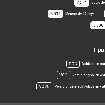
4,5€*
Socis de
5,50€
Menors de 12 anys
5,50€
Tipu
DOC
Doblada en cat
VOC
Versió original en ca
VOSC
Versió original subtitulada en ca