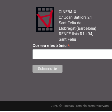
CINEBAIX
C/ Joan Batllori, 21
Sant Feliu de
Llobregat (Barcelona)
RENFE línia R1 i R4,
Sant Feliu
*
Correu electrònic
2026. © Cinebaix. Tots els drets reservats.