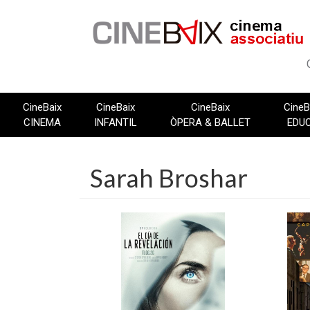
Vés
al
contingut
CineBaix
CineBaix
CineBaix
CineB
CINEMA
INFANTIL
ÒPERA & BALLET
EDU
Sarah Broshar