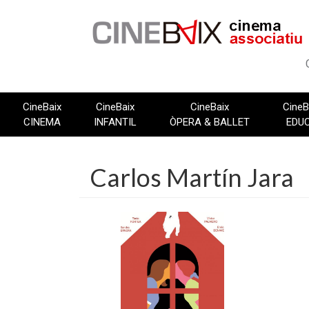
Vés
al
contingut
CineBaix
CineBaix
CineBaix
CineB
CINEMA
INFANTIL
ÒPERA & BALLET
EDU
Carlos Martín Jara