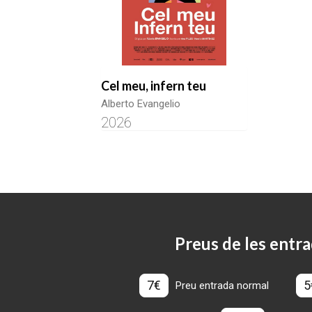
Cel meu, infern teu
Alberto Evangelio
2026
Preus de les entra
7€
5
Preu entrada normal