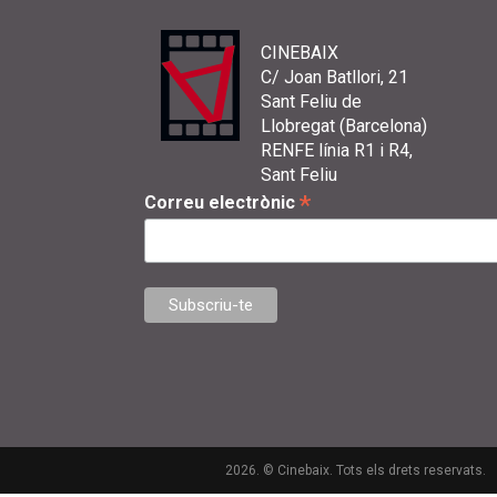
CINEBAIX
C/ Joan Batllori, 21
Sant Feliu de
Llobregat (Barcelona)
RENFE línia R1 i R4,
Sant Feliu
*
Correu electrònic
2026. © Cinebaix. Tots els drets reservats.