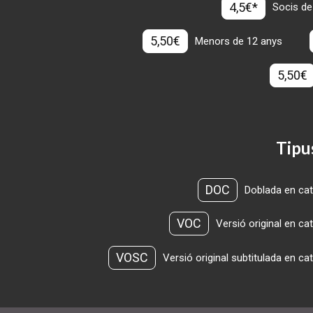
4,5€*
Socis de
5,50€
Menors de 12 anys
5,50€
Tipu
DOC
Doblada en cat
VOC
Versió original en ca
VOSC
Versió original subtitulada en ca