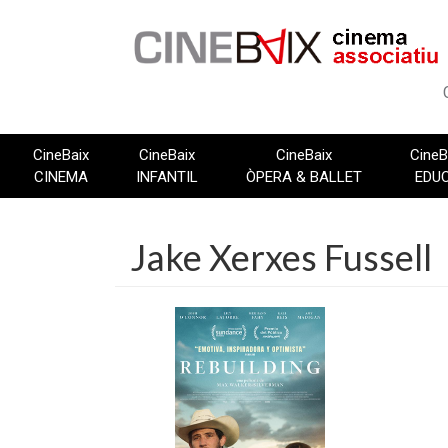
Vés
al
contingut
CineBaix
CineBaix
CineBaix
CineB
CINEMA
INFANTIL
ÒPERA & BALLET
EDU
Jake Xerxes Fussell