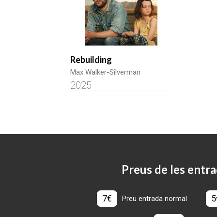
Rebuilding
Max Walker-Silverman
2025
Preus de les entra
7€
5
Preu entrada normal