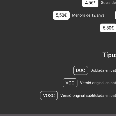
4,5€*
Socis de
5,50€
Menors de 12 anys
5,50€
Tipu
DOC
Doblada en cat
VOC
Versió original en ca
VOSC
Versió original subtitulada en ca