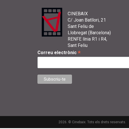
CINEBAIX
C/ Joan Batllori, 21
Sant Feliu de
Llobregat (Barcelona)
RENFE línia R1 i R4,
Sant Feliu
*
Correu electrònic
2026. © Cinebaix. Tots els drets reservats.