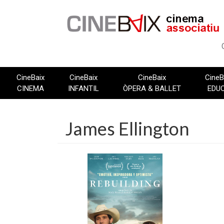
Vés
al
contingut
CineBaix
CineBaix
CineBaix
CineB
CINEMA
INFANTIL
ÒPERA & BALLET
EDU
James Ellington