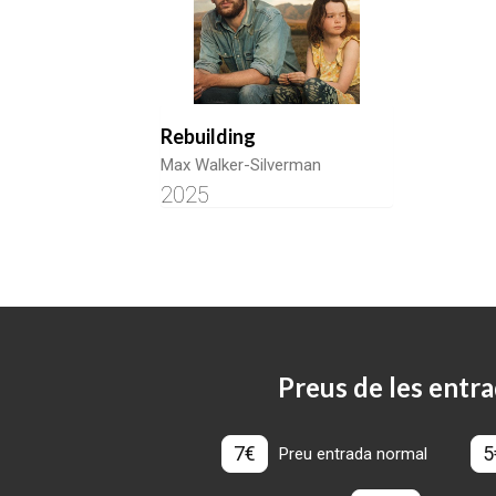
Rebuilding
Max Walker-Silverman
2025
Preus de les entra
7€
5
Preu entrada normal