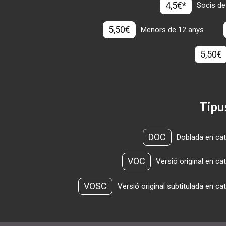
4,5€*
Socis de
5,50€
Menors de 12 anys
5,50€
Tipu
DOC
Doblada en cat
VOC
Versió original en ca
VOSC
Versió original subtitulada en ca