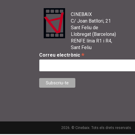
CINEBAIX
C/ Joan Batllori, 21
Sant Feliu de
Llobregat (Barcelona)
RENFE línia R1 i R4,
Sant Feliu
*
Correu electrònic
2026. © Cinebaix. Tots els drets reservats.