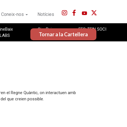
Coneix-nos
Notícies
ineBaix
CineBaix
FES-TE'N SOCI
Tornar a la Cartellera
LABS
LLIBRES
en el Regne Quàntic, on interactuen amb
del que creien possible.