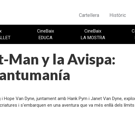
Cartellera
Històric
x
CineBaix
CineBaix
C
ALLET
EDUCA
LA MOSTRA
-Man y la Avispa:
antumanía
:
 i Hope Van Dyne, juntament amb Hank Pym i Janet Van Dyne, explor
criatures i s'embarquen en una aventura que va més enllà dels límits 