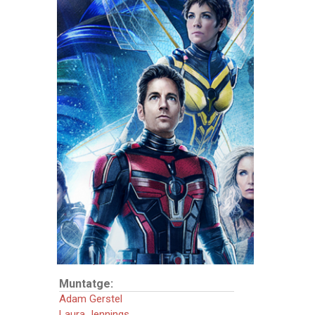
FITXA TÈCNICA
Direcció:
Peyton Reed
Intèrprets:
Paul Rudd
Evangeline Lilly
Jonathan Majors
Kathryn Newton
Michelle Pfeiffer
Michael Douglas
Bill Murray
País:
Estats Units
Música:
Christophe Beck
Muntatge:
Adam Gerstel
Laura Jennings