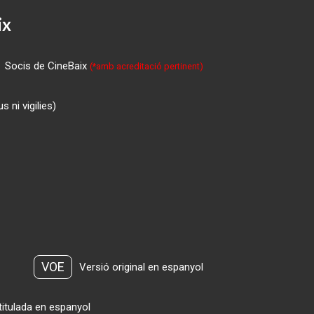
ix
Socis de CineBaix
(*amb acreditació pertinent)
 ni vigilies)
VOE
Versió original en espanyol
titulada en espanyol