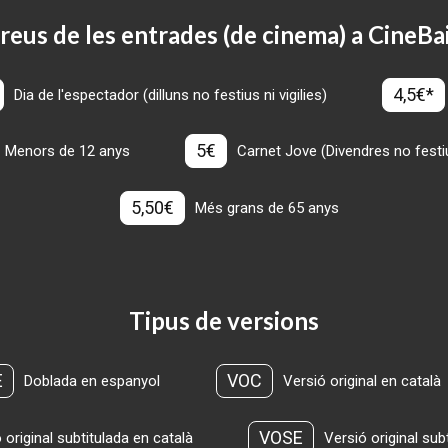
reus de les entrades (de cinema) a CineBa
4,5€*
Dia de l'espectador (dilluns no festius ni vigilies)
5€
Menors de 12 anys
Carnet Jove (Divendres no festius
5,50€
Més grans de 65 anys
Tipus de versions
E
VOC
Doblada en espanyol
Versió original en català
VOSE
 original subtitulada en català
Versió original sub