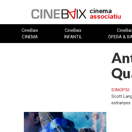
Vés
al
contingut
CineBaix
CineBaix
CineBai
CINEMA
INFANTIL
ÒPERA & B
Ant
Qu
SINOPSI
Scott Lang
estranyes 