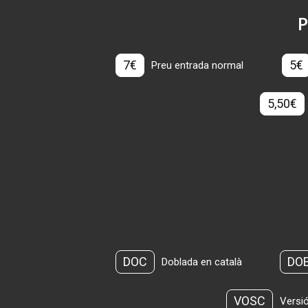
P
7€
5€
Preu entrada normal
5,50€
DOC
DO
Doblada en català
VOSC
Versió