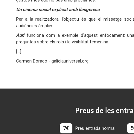
gestos més que no pas amb proclames.
Un cinema social explicat amb lleugeresa
Per a la realitzadora, l’objectiu és que el missatge soc
audiències àmplies.
Auri
funciona com a exemple d'aquest enfocament: una hi
preguntes sobre els rols i la visibilitat femenina.
[...]
Carmen Dorado - galiciauniversal.org
Preus de les entra
7€
5
Preu entrada normal