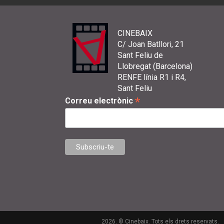
CINEBAIX
C/ Joan Batllori, 21
Sant Feliu de
Llobregat (Barcelona)
RENFE línia R1 i R4,
Sant Feliu
*
Correu electrònic
2026. © Cinebaix. Tots els drets reservats.