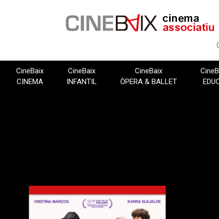
Vés
al
contingut
CineBaix
CineBaix
CineBaix
CineB
CINEMA
INFANTIL
ÒPERA & BALLET
EDU