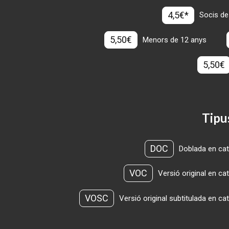
4,5€*
Socis de
5,50€
Menors de 12 anys
5,50€
Tipu
DOC
Doblada en cat
VOC
Versió original en ca
VOSC
Versió original subtitulada en ca