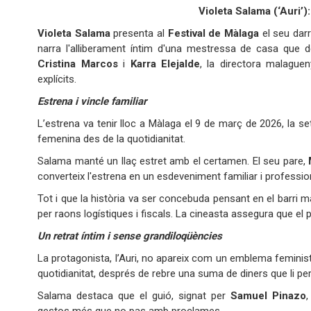
Violeta Salama (‘Auri’)
Violeta Salama
presenta al
Festival de Màlaga
el seu darr
narra l'alliberament íntim d'una mestressa de casa que de
Cristina Marcos
i
Karra Elejalde
, la directora malaguen
explícits.
Estrena i vincle familiar
L’estrena va tenir lloc a Màlaga el 9 de març de 2026, la 
femenina des de la quotidianitat.
Salama manté un llaç estret amb el certamen. El seu pare,
converteix l'estrena en un esdeveniment familiar i professio
Tot i que la història va ser concebuda pensant en el barri m
per raons logístiques i fiscals. La cineasta assegura que el p
Un retrat íntim i sense grandiloqüències
La protagonista, l’Auri, no apareix com un emblema feminist
quotidianitat, després de rebre una suma de diners que li per
Salama destaca que el guió, signat per
Samuel Pinazo
,