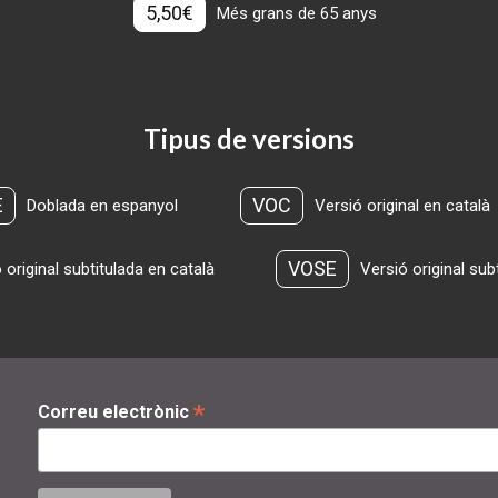
5,50€
Més grans de 65 anys
Tipus de versions
E
VOC
Doblada en espanyol
Versió original en català
VOSE
 original subtitulada en català
Versió original sub
*
Correu electrònic