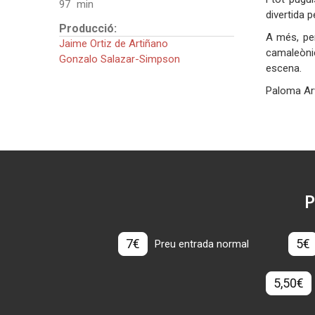
97
divertida p
Producció:
A més, per
Jaime Ortiz de Artiñano
camaleòni
Gonzalo Salazar-Simpson
es
Paloma Ar
P
7€
5€
Preu entrada normal
5,50€