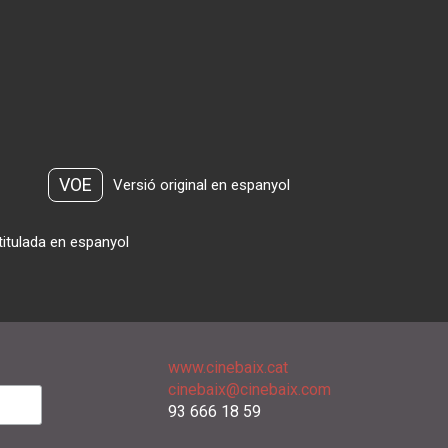
VOE
Versió original en espanyol
titulada en espanyol
www.cinebaix.cat
cinebaix@cinebaix.com
93 666 18 59