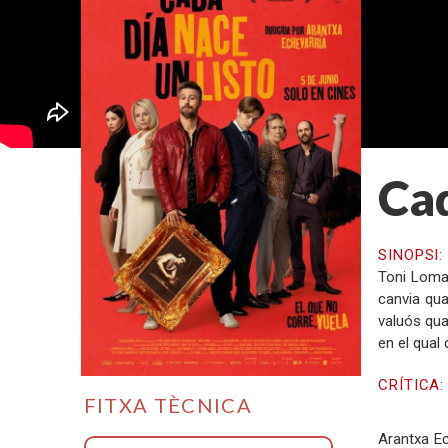
Cad
SINOPSI
Toni Lomas
canvia qua
valuós quad
en el qual
CRÍTICA
FITXA TÈCNICA
Arantxa Ec