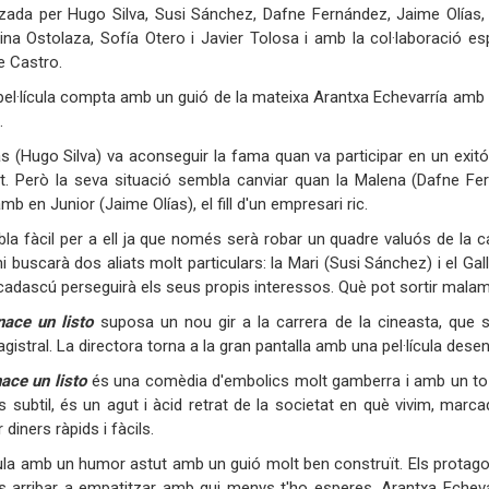
zada per Hugo Silva, Susi Sánchez, Dafne Fernández, Jaime Olías, 
ina Ostolaza, Sofía Otero i Javier Tolosa i amb la col·laboració e
e Castro.
pel·lícula compta amb un guió de la mateixa Arantxa Echevarría amb
.
 (Hugo Silva) va aconseguir la fama quan va participar en un exit
t. Però la seva situació sembla canviar quan la Malena (Dafne Fe
b en Junior (Jaime Olías), el fill d'un empresari ric.
bla fàcil per a ell ja que només serà robar un quadre valuós de la c
ni buscarà dos aliats molt particulars: la Mari (Susi Sánchez) i el Ga
 cadascú perseguirà els seus propis interessos. Què pot sortir mala
nace un listo
suposa un nou gir a la carrera de la cineasta, que 
istral. La directora torna a la gran pantalla amb una pel·lícula desen
ace un listo
és una comèdia d'embolics molt gamberra i amb un to d
 subtil, és un agut i àcid retrat de la societat en què vivim, marcad
diners ràpids i fàcils.
cula amb un humor astut amb un guió molt ben construït. Els protago
is arribar a empatitzar amb qui menys t'ho esperes. Arantxa Echevar