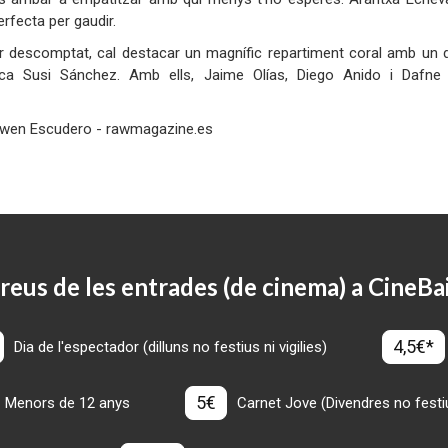
erfecta per gaudir.
 descomptat, cal destacar un magnífic repartiment coral amb un di
ca Susi Sánchez. Amb ells, Jaime Olías, Diego Anido i Dafn
cena.
wen Escudero - rawmagazine.es
reus de les entrades (de cinema) a CineBa
4,5€*
Dia de l'espectador (dilluns no festius ni vigilies)
5€
Menors de 12 anys
Carnet Jove (Divendres no festius