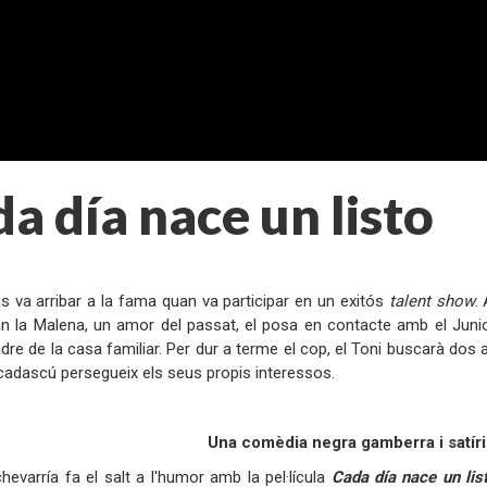
a día nace un listo
:
 va arribar a la fama quan va participar en un exitós
talent show
.
n la Malena, un amor del passat, el posa en contacte amb el Junior, 
re de la casa familiar. Per dur a terme el cop, el Toni buscarà dos al
 cadascú persegueix els seus propis interessos.
:
Una comèdia negra gamberra i satír
hevarría fa el salt a l'humor amb la pel·lícula
Cada día nace un lis