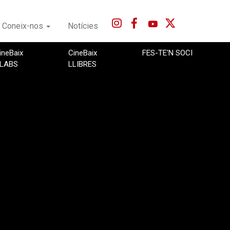
Coneix-nos
Notícies
ineBaix
CineBaix
FES-TE'N SOCI
LABS
LLIBRES