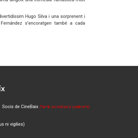
vertidíssim Hugo Silva i una sorprenent i
e Fernández s’encoratgen també a cada
ix
Socis de CineBaix
(*amb acreditació pertinent)
 ni vigilies)