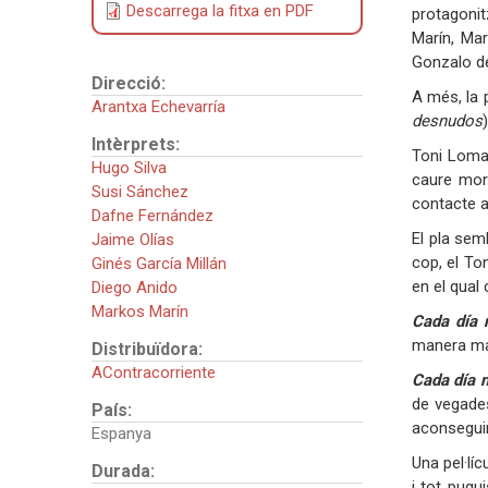
Descarrega la fitxa en PDF
protagonit
Marín, Mar
Gonzalo d
Direcció:
A més, la 
Arantxa Echevarría
desnudos
)
Intèrprets:
Toni Lomas
Hugo Silva
caure mor
Susi Sánchez
contacte am
Dafne Fernández
El pla sem
Jaime Olías
cop, el To
Ginés García Millán
en el qual
Diego Anido
Markos Marín
Cada día 
manera mag
Distribuïdora:
AContracorriente
Cada día n
de vegades
País:
aconseguir 
Espanya
Una pel·lí
Durada:
i tot pugu