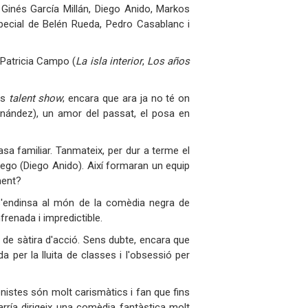
Ginés García Millán, Diego Anido, Markos
special de Belén Rueda, Pedro Casablanc i
 Patricia Campo (
La isla interior
,
Los años
ós
talent show
; encara que ara ja no té on
rnández), un amor del passat, el posa en
asa familiar. Tanmateix, per dur a terme el
llego (Diego Anido). Així formaran un equip
ment?
s'endinsa al món de la comèdia negra de
frenada i impredictible.
e sàtira d'acció. Sens dubte, encara que
a per la lluita de classes i l'obsessió per
nistes són molt carismàtics i fan que fins
ría dirigeix ​​una comèdia fantàstica molt