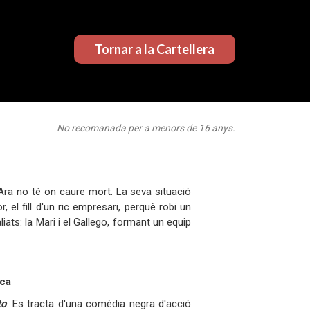
Tornar a la Cartellera
No recomanada per a menors de 16 anys.
 Ara no té on caure mort. La seva situació
el fill d'un ric empresari, perquè robi un
iats: la Mari i el Gallego, formant un equip
ica
to
. Es tracta d'una comèdia negra d'acció