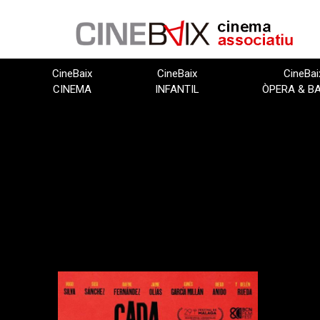
Vés
al
contingut
CineBaix
CineBaix
CineBai
CINEMA
INFANTIL
ÒPERA & B