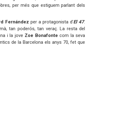
 pobres, per més que estiguem parlant dels
rd Fernández
per a protagonista d'
El 47
.
mà, tan poderós, tan veraç. La resta del
a i la jove
Zoe Bonafonte
com la seva
antics de la Barcelona els anys 70, fet que