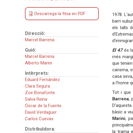
Descarrega la fitxa en PDF
1978. L'au
barri subu
els talls 
Direcció:
d’Extrema
Marcel Barrena
d'immigran
Guió:
El 47
és la
Marcel Barrena
més margin
Alberto Marini
que tenien
carisma, e
Intèrprets:
casa seva,
Eduard Fernández
a l'home qu
Clara Segura
Tot i que 
Zoe Bonafonte
Barrena
, 
Salva Reina
D'aquesta 
Óscar de la Fuente
bàsic a vi
David Verdaguer
Marini
, p
Carlos Cuevas
principalm
Distribuïdora:
la trama e