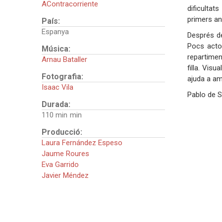
AContracorriente
dificultat
primers an
País:
Espanya
Després 
Pocs actor
Música:
repartimen
Arnau Bataller
filla. Vis
Fotografia:
ajuda a a
Isaac Vila
Pablo de 
Durada:
110 min
Producció:
Laura Fernández Espeso
Jaume Roures
Eva Garrido
Javier Méndez