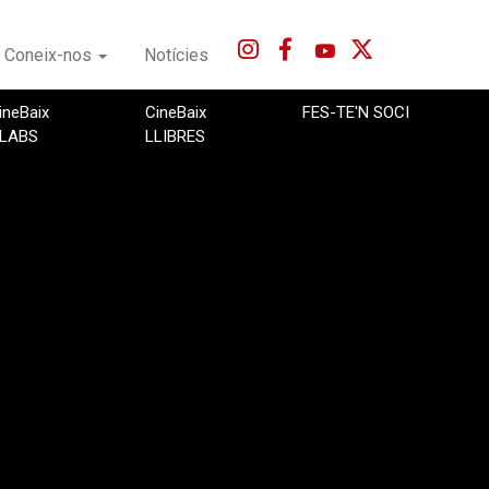
Coneix-nos
Notícies
ineBaix
CineBaix
FES-TE'N SOCI
LABS
LLIBRES