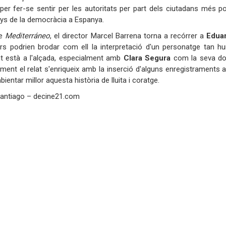
s per fer-se sentir per les autoritats per part dels ciutadans més
ys de la democràcia a Espanya.
de
Mediterráneo
, el director Marcel Barrena torna a recórrer a
Edua
s podrien brodar com ell la interpretació d'un personatge tan hu
t està a l'alçada, especialment amb
Clara Segura
com la seva don
ualment el relat s'enriqueix amb la inserció d'alguns enregistraments 
mbientar millor aquesta història de lluita i coratge.
Santiago – decine21.com