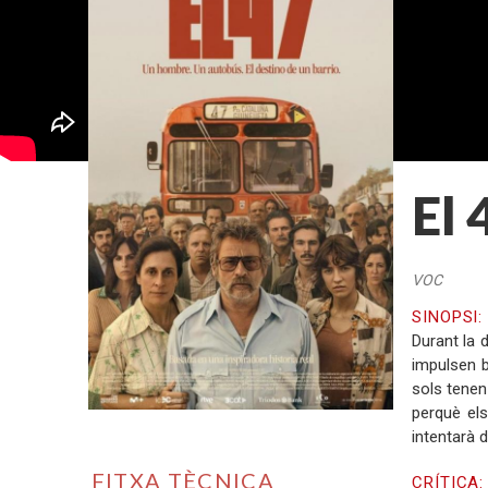
El 
VOC
SINOPSI
Durant la 
impulsen b
sols tenen
perquè els
intentarà d
FITXA TÈCNICA
CRÍTICA