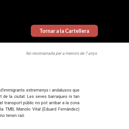
Tornar a la Cartellera
No recomanada per a menors de 7 anys.
nt d’immigrants extremenys i andalusos que
de la ciutat. Les seves barraques ni tan
el transport públic no pot arribar a la zona
 la TMB, Manolo Vital (Eduard Fernández)
 no tenen raó.