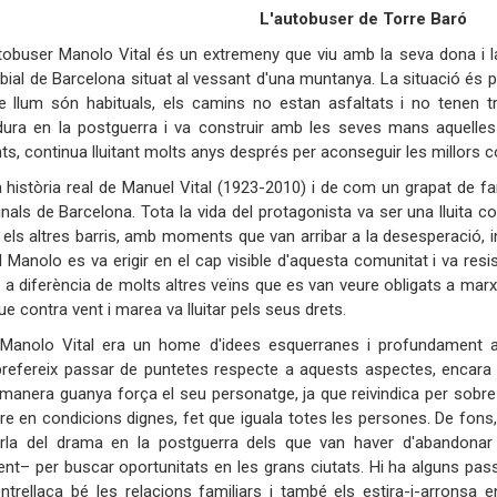
L'autobuser de Torre Baró
tobuser Manolo Vital és un extremeny que viu amb la seva dona i la
rbial de Barcelona situat al vessant d'una muntanya. La situació és pr
de llum són habituals, els camins no estan asfaltats i no tenen tr
dura en la postguerra i va construir amb les seves mans aquell
ts, continua lluitant molts anys després per aconseguir les millors c
 història real de Manuel Vital (1923-2010) i de com un grapat de fam
als de Barcelona. Tota la vida del protagonista va ser una lluita c
 els altres barris, amb moments que van arribar a la desesperació, i
l Manolo es va erigir en el cap visible d'aquesta comunitat i va resis
 a diferència de molts altres veïns que es van veure obligats a marx
e contra vent i marea va lluitar pels seus drets.
Manolo Vital era un home d'idees esquerranes i profundament anti
prefereix passar de puntetes respecte a aquests aspectes, encara
manera guanya força el seu personatge, ja que reivindica per sobre d'
ure en condicions dignes, fet que iguala totes les persones. De fons
arla del drama en la postguerra dels que van haver d'abandonar 
ent– per buscar oportunitats en les grans ciutats. Hi ha alguns pa
ntrellaça bé les relacions familiars i també els estira-i-arronsa 