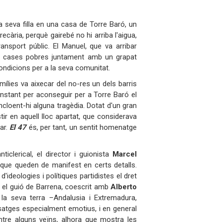
 seva filla en una casa de Torre Baró, un
ecària, perquè gairebé no hi arriba l'aigua,
ansport públic. El Manuel, que va arribar
es cases pobres juntament amb un grapat
ondicions per a la seva comunitat.
ílies va aixecar del no-res un dels barris
onstant per aconseguir per a Torre Baró el
ncloent-hi alguna tragèdia. Dotat d'un gran
tir en aquell lloc apartat, que considerava
ar.
El 47
és, per tant, un sentit homenatge
clerical, el director i guionista
Marcel
 que queden de manifest en certs detalls.
ideologies i polítiques partidistes el dret
, el guió de Barrena, coescrit amb
Alberto
la seva terra –Andalusia i Extremadura,
ssatges especialment emotius, i en general
entre alguns veïns, alhora que mostra les