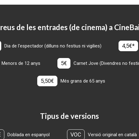
reus de les entrades (de cinema) a CineBa
4,5€*
Dia de l'espectador (dilluns no festius ni vigilies)
5€
Menors de 12 anys
Carnet Jove (Divendres no festius
5,50€
Més grans de 65 anys
Tipus de versions
E
VOC
Doblada en espanyol
Versió original en català