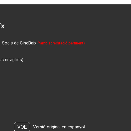
ix
Socis de CineBaix
(*amb acreditació pertinent)
 ni vigilies)
VOE
Versió original en espanyol