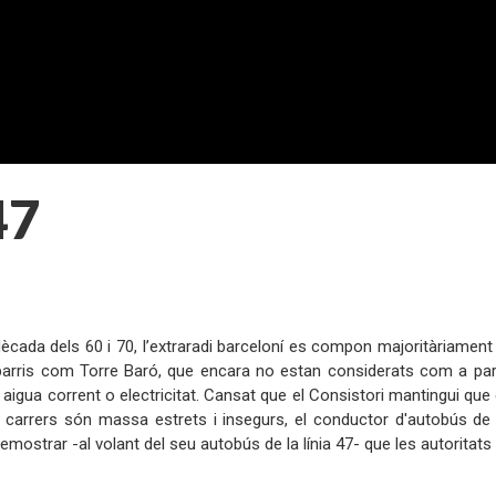
47
:
dècada dels 60 i 70, l’extraradi barceloní es compon majoritàriame
arris com Torre Baró, que encara no estan considerats com a part 
 aigua corrent o electricitat. Cansat que el Consistori mantingui que 
 carrers són massa estrets i insegurs, el conductor d'autobús de
emostrar -al volant del seu autobús de la línia 47- que les autoritats
: