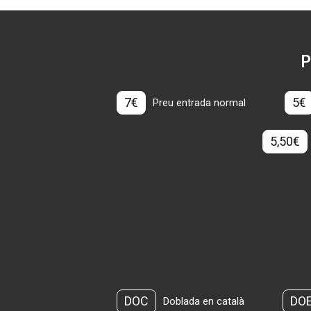
P
7€
5€
Preu entrada normal
5,50€
DOC
DO
Doblada en català