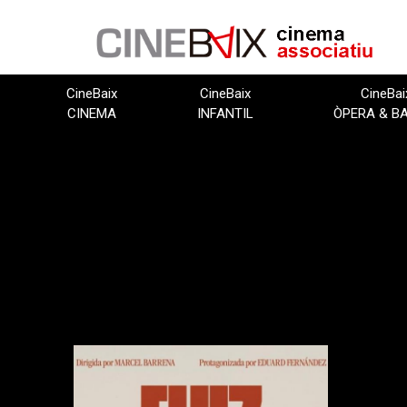
Vés
al
contingut
CineBaix
CineBaix
CineBai
CINEMA
INFANTIL
ÒPERA & B