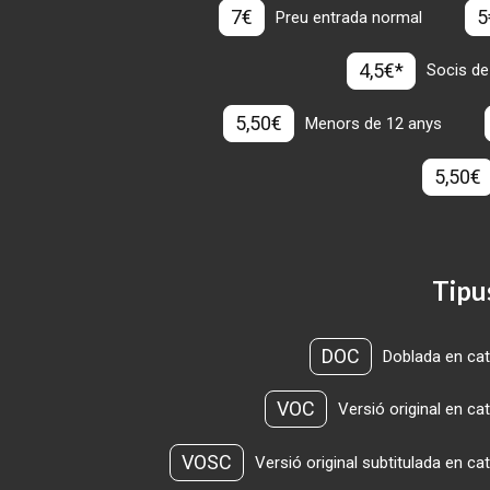
7€
5
Preu entrada normal
4,5€*
Socis de
5,50€
Menors de 12 anys
5,50€
Tipu
DOC
Doblada en cat
VOC
Versió original en ca
VOSC
Versió original subtitulada en ca