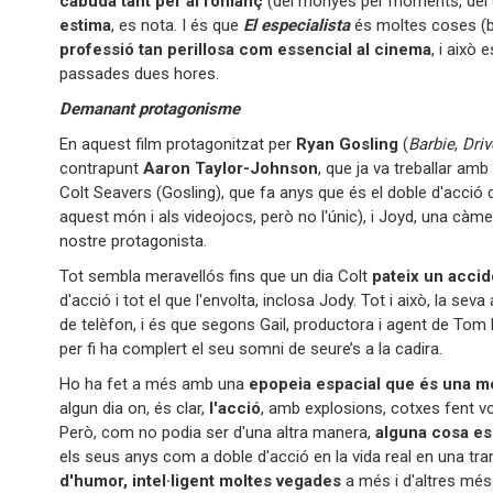
cabuda tant per al romanç
(del monyes per moments, del 
estima
, es nota. I és que
El especialista
és moltes coses (bé
professió tan perillosa com essencial al cinema
, i això 
passades dues hores.
Demanant protagonisme
En aquest film protagonitzat per
Ryan Gosling
(
Barbie
,
Driv
contrapunt
Aaron Taylor-Johnson
, que ja va treballar amb
Colt Seavers (Gosling), que fa anys que és el doble d'acció 
aquest món i als videojocs, però no l'únic), i Joyd, una c
nostre protagonista.
Tot sembla meravellós fins que un dia Colt
pateix un accid
d'acció i tot el que l'envolta, inclosa Jody. Tot i això, la s
de telèfon, i és que segons Gail, productora i agent de Tom
per fi ha complert el seu somni de seure’s a la cadira.
Ho ha fet a més amb una
epopeia espacial que és una 
algun dia on, és clar,
l'acció
, amb explosions, cotxes fent vol
Però, com no podia ser d'una altra manera,
alguna cosa es
els seus anys com a doble d'acció en la vida real en una tra
d'humor, intel·ligent moltes vegades
a més i d'altres més