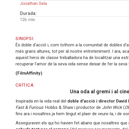
Jonathan Sela
Durada:
126
SINOPSI:
És doble d'acció i, com tothom a la comunitat de dobles d'acc
més grans altures, tot per al nostre entreteniment. I ara, a
aquest heroi de classe treballadora ha de localitzar una est
recuperar l'amor de la seva vida sense deixar de fer la seva f
(FilmAffinity)
CRÍTICA:
Una oda al gremi i al ci
Inspirada en la vida real del
doble d'acció i director David
Fast & Furious
: Hobbs & Shaw i productor de
John Wick
(
Ot
fins ara i nosaltres ja hem tingut el plaer de veure-la, i de 
Asseguraven els qui ho havien fet abans que nosaltres que