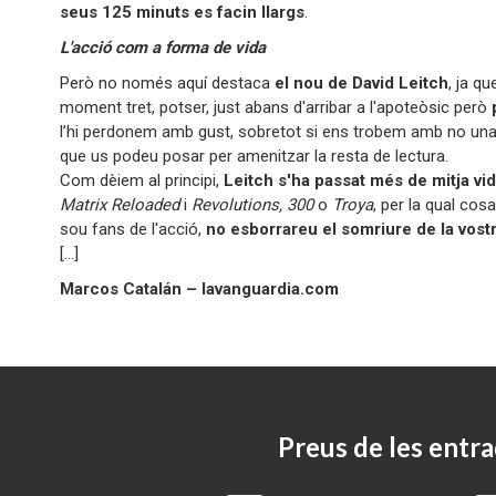
seus 125 minuts es facin llargs
.
L'acció com a forma de vida
Però no només aquí destaca
el nou de David Leitch
, ja 
moment tret, potser, just abans d'arribar a l'apoteòsic però
l’hi perdonem amb gust, sobretot si ens trobem amb no una 
que us podeu posar per amenitzar la resta de lectura.
Com dèiem al principi,
Leitch s'ha passat més de mitja vi
Matrix Reloaded
i
Revolutions, 300
o
Troya
, per la qual cos
sou fans de l'acció,
no esborrareu el somriure de la vost
[...]
Marcos Catalán – lavanguardia.com
Preus de les entra