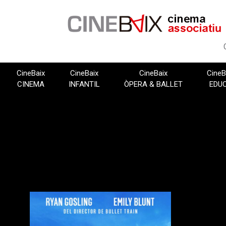
Vés
al
contingut
CineBaix
CineBaix
CineBaix
CineB
CINEMA
INFANTIL
ÒPERA & BALLET
EDU