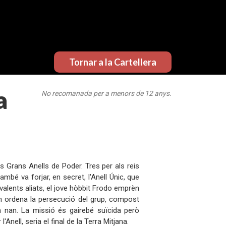
Tornar a la Cartellera
a
No recomanada per a menors de 12 anys.
s Grans Anells de Poder. Tres per als reis
mbé va forjar, en secret, l'Anell Únic, que
 valents aliats, el jove hòbbit Frodo emprèn
ron ordena la persecució del grup, compost
n nan. La missió és gairebé suïcida però
nell, seria el final de la Terra Mitjana.