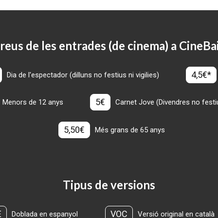
reus de les entrades (de cinema) a CineBa
4,5€*
Dia de l'espectador (dilluns no festius ni vigilies)
5€
Menors de 12 anys
Carnet Jove (Divendres no festius
5,50€
Més grans de 65 anys
Tipus de versions
E
VOC
Doblada en espanyol
Versió original en català