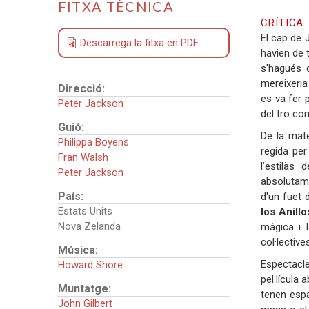
FITXA TÈCNICA
CRÍTICA
El cap de 
Descarrega la fitxa en PDF
havien de t
s'hagués q
mereixeria
Direcció:
es va fer 
Peter Jackson
del tro com
Guió:
De la mate
Philippa Boyens
regida per
Fran Walsh
l’estilàs
Peter Jackson
absolutame
País:
d'un fuet 
Estats Units
los Anillo
Nova Zelanda
màgica i l
col·lective
Música:
Espectacl
Howard Shore
pel·lícula 
Muntatge:
tenen espa
John Gilbert