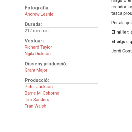
mags o el 
creador: a
Fotografia:
tasca prou
Andrew Lesnie
Per als que
Durada:
212 min
El millor:
e
Vestuari:
El pitjor:
q
Richard Taylor
Jordi Cos
Ngila Dickson
Disseny producció:
Grant Major
Producció:
Peter Jackson
Barrie M. Osborne
Tim Sanders
Fran Walsh