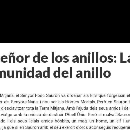
señor de los anillos: L
unidad del anillo
:
 Mitjana, el Senyor Fosc Sauron va ordenar als Elfs que forgessin el
per als Senyors Nans, i nou per als Homes Mortals. Però en Sauron ta
 d'esclavitzar tota la Terra Mitjana. Amb l'ajuda dels seus amics i de
s viatge amb la missió de destruir l'Anell Únic. Però el malvat Sau
do i els seus lleials amics hòbbits, un mag, un home, un elf i u
 ja que si en Sauron amb el seu exèrcit d'orcs aconseguís recuperar l'A