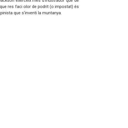
Jackson exerceix més d'il·lustrador que de
que res faci olor de podrit (o impostat) és
inista que s'inventi la muntanya.