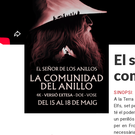
El 
com
SINOPSI
A la Terra
Elfs, set 
té el poder
un perilló
per en Fro
necessària,