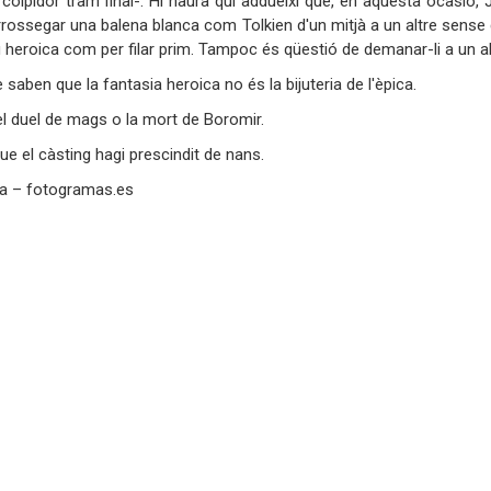
colpidor tram final-. Hi haurà qui addueixi que, en aquesta ocasió, 
rrossegar una balena blanca com Tolkien d'un mitjà a un altre sense 
 heroica com per filar prim. Tampoc és qüestió de demanar-li a un alp
 saben que la fantasia heroica no és la bijuteria de l'èpica.
l duel de mags o la mort de Boromir.
ue el càsting hagi prescindit de nans.
ta – fotogramas.es