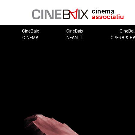
Vés
al
contingut
CineBaix
CineBaix
CineBai
CINEMA
INFANTIL
ÒPERA & B