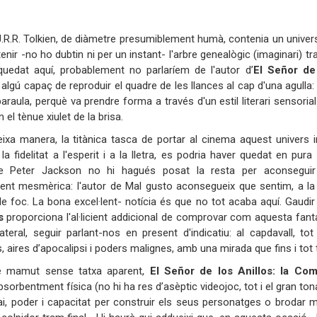
:
J.R.R. Tolkien, de diàmetre presumiblement humà, contenia un unive
enir -no ho dubtin ni per un instant- l'arbre genealògic (imaginari) t
uedat aquí, probablement no parlaríem de l'autor d’
El
Señor de 
 algú capaç de reproduir el quadre de les llances al cap d'una agulla:
paraula, perquè va prendre forma a través d'un estil literari sensoria
 el tènue xiulet de la brisa.
ixa manera, la titànica tasca de portar al cinema aquest univers i
 la fidelitat a l'esperit i a la lletra, es podria haver quedat en pur
 de Peter Jackson no hi hagués posat la resta per aconseguir
nt mesmèrica: l'autor de Mal gusto aconsegueix que sentim, a la pe
de foc. La bona excel·lent- notícia és que no tot acaba aquí. Gaudir
s
proporciona l'al·licient addicional de comprovar com aquesta fant
ateral, seguir parlant-nos en present d'indicatiu: al capdavall, t
s, aires d’apocalipsi i poders malignes, amb una mirada que fins i tot 
e mamut sense tatxa aparent,
El Señor de los Anillos: la Com
absorbentment física (no hi ha res d’asèptic videojoc, tot i el gran ton
i, poder i capacitat per construir els seus personatges o brodar 