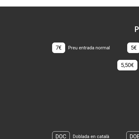
P
7€
5€
Preu entrada normal
5,50€
DOC
DO
Doblada en català