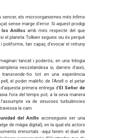
rs sencer, els microorganismes més ínfims
raçat sense marge d'error. Si aquest prodigi
los Anillos
amb més respecte del que
 si el planeta Tolkien segueix viu és perquè
l i poliforme, tan capaç d'evocar el retruny
maginari tancat i poderós, en una trilogia
a ximpleria neozelandesa si, darrere d'això,
 transcendir-ho tot en una experiència
ll, el poder malèfic de l'Anell o el petar
 d'aquesta primera entrega d’
El Señor de
asia fora del temps pot, a la seva manera
ot l'assumpte va de sinuoses turbulències
travessa la carn.
unidad del Anillo
aconsegueix ser una
atge de màgia digital), en la qual els actors
moments immortals -aquí tenim el duel de