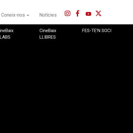
Coneix-nos
Notícies
ineBaix
CineBaix
FES-TE'N SOCI
LABS
LLIBRES