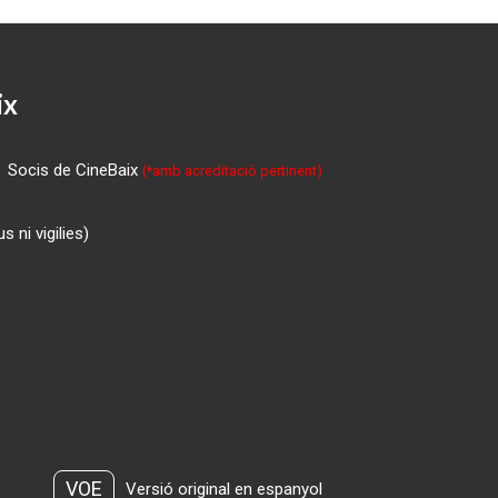
ix
Socis de CineBaix
(*amb acreditació pertinent)
 ni vigilies)
VOE
Versió original en espanyol