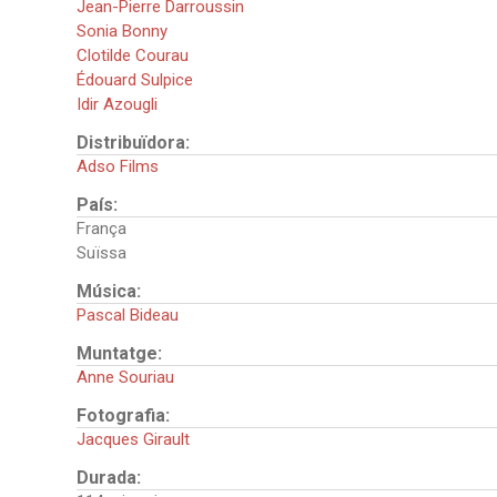
Jean-Pierre Darroussin
Sonia Bonny
Clotilde Courau
Édouard Sulpice
Idir Azougli
Distribuïdora:
Adso Films
País:
França
Suïssa
Música:
Pascal Bideau
Muntatge:
Anne Souriau
Fotografia:
Jacques Girault
Durada: