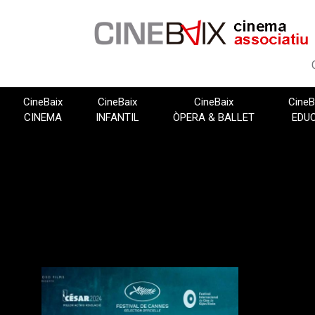
Vés
al
contingut
CineBaix
CineBaix
CineBaix
CineB
CINEMA
INFANTIL
ÒPERA & BALLET
EDU