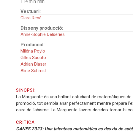
114 min
Vestuari:
Clara René
Disseny producció:
Anne-Sophie Delseries
Producció:
Miléna Poylo
Gilles Sacuto
Adrian Blaser
Aline Schmid
SINOPSI:
La Marguerite és una brillant estudiant de matemàtiques de la
promoció, tot sembla anar perfectament mentre prepara l'expos
caire de l'abisme. La Marguerite llavors decideix tornar-hi c
CRÍTICA:
CANES 2023: Una talentosa matemàtica es desvia de sobte de