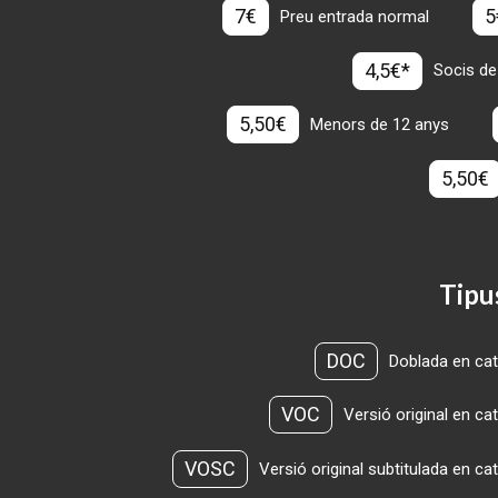
7€
5
Preu entrada normal
4,5€*
Socis de
5,50€
Menors de 12 anys
5,50€
Tipu
DOC
Doblada en cat
VOC
Versió original en ca
VOSC
Versió original subtitulada en ca