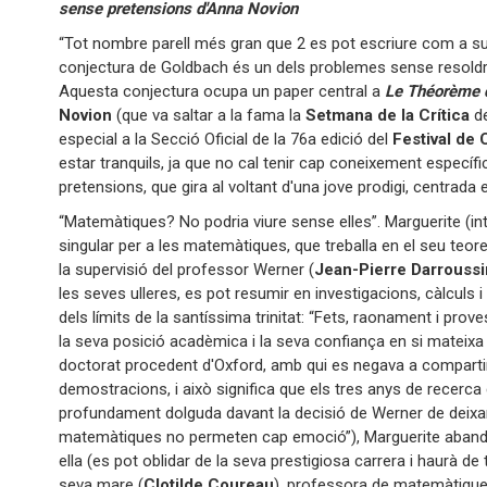
sense pretensions d'Anna Novion
“Tot nombre parell més gran que 2 es pot escriure com a s
conjectura de Goldbach és un dels problemes sense resoldre
Aquesta conjectura ocupa un paper central a
Le
Théorème 
Novion
(que va saltar a la fama la
Setmana de la Crítica
d
especial a la Secció Oficial de la 76a edició del
Festival de
estar tranquils, ja que no cal tenir cap coneixement específi
pretensions, que gira al voltant d'una jove prodigi, centrada 
“Matemàtiques? No podria viure sense elles”. Marguerite (in
singular per a les matemàtiques, que treballa en el seu te
la supervisió del professor Werner (
Jean-Pierre Darroussi
les seves ulleres, es pot resumir en investigacions, càlculs i
dels límits de la santíssima trinitat: “Fets, raonament i prove
la seva posició acadèmica i la seva confiança en si mateixa
doctorat procedent d'Oxford, amb qui es negava a comparti
demostracions, i això significa que els tres anys de recerca 
profundament dolguda davant la decisió de Werner de deixar
matemàtiques no permeten cap emoció”), Marguerite abando
ella (es pot oblidar de la seva prestigiosa carrera i haurà d
seva mare (
Clotilde Coureau
), professora de matemàtiques 