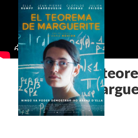
El teor
Margue