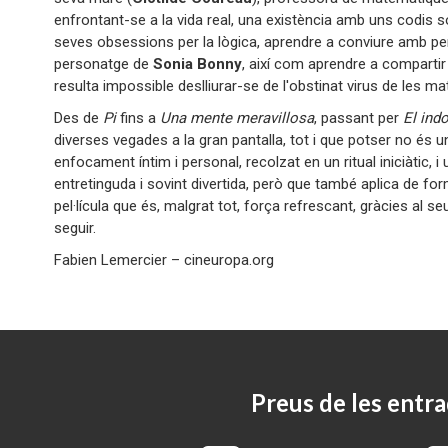
enfrontant-se a la vida real, una existència amb uns codis so
seves obsessions per la lògica, aprendre a conviure amb pe
personatge de
Sonia Bonny
, així com aprendre a compartir
resulta impossible deslliurar-se de l'obstinat virus de les 
Des de
Pi
fins a
Una mente meravillosa
, passant per
El ind
diverses vegades a la gran pantalla, tot i que potser no és 
enfocament íntim i personal, recolzat en un ritual iniciàtic,
entretinguda i sovint divertida, però que també aplica de 
pel·lícula que és, malgrat tot, força refrescant, gràcies al se
seguir.
Fabien Lemercier – cineuropa.org
Preus de les entra