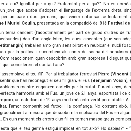
 per a qui? Igualtat per a qui? Fraternitat per a qui?”. No és nom
un jove que acaba d'adoptar el llenguatge de l'extrema dreta, sinó t
per un pare i dos germans, que veiem enfonsar-se lentament en l
e i Muriel Coulin
, presentada en la competició del 81è
Festival d
un tema candent (l'adoctrinament per part de grups d'ultres de f
eabundes) des d'un angle íntim, les dues cineastes (que van adap
etitmangin
) treballen amb gran sensibilitat en reubicar el nucli fo
ada per la política i sucumbeix als cants de sirena del populisme)
 Com reaccionem quan descobrim amb gran sorpresa i disgust que e
el que considerem el costat fosc?
s'assemblava al teu fill”. Per al treballador ferroviari Pierre (
Vincent 
entir que han reconegut el seu fill gran, el Fus (
Benjamin Voisin
),
roblemes mentre enganxen cartells per la ciutat. Durant anys, des
perfecta harmonia amb el Fus, un jove de 21 anys, esportista i de 
repon
), un estudiant de 19 anys molt més introvertit però afable. Al
itat, l'amor compartit pel futbol i la confiança. No obstant això, 
gradualment a mesura que descobrim la implicació del Fus en algu
… En quin moment els errors d'un fill es tornen massa greus com pe
esta que el teu germà estigui implicat en tot això? Ho sabies?” - 