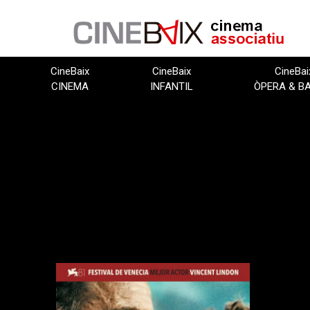
Vés
al
contingut
CineBaix
CineBaix
CineBai
CINEMA
INFANTIL
ÒPERA & B