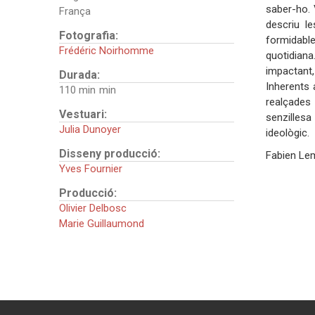
saber-ho. V
França
descriu l
Fotografia:
formidabl
Frédéric Noirhomme
quotidiana
impactant,
Durada:
Inherents 
110 min
realçades
Vestuari:
senzil
Julia Dunoyer
i
Disseny producció:
Fabien Lem
Yves Fournier
Producció:
Olivier Delbosc
Marie Guillaumond