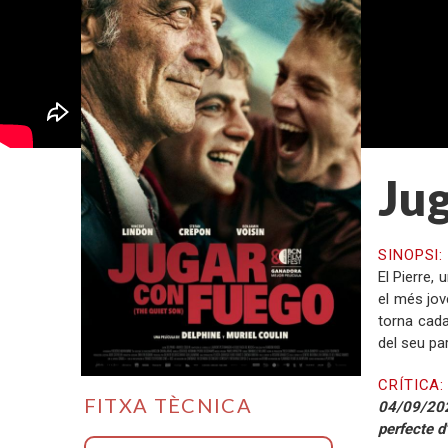
Jug
SINOPSI
El Pierre, 
el més jov
torna cada
del seu pa
CRÍTICA
FITXA TÈCNICA
04/09/2024
perfecte d