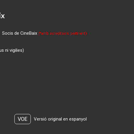
ix
Socis de CineBaix
(*amb acreditació pertinent)
 ni vigilies)
VOE
Versió original en espanyol