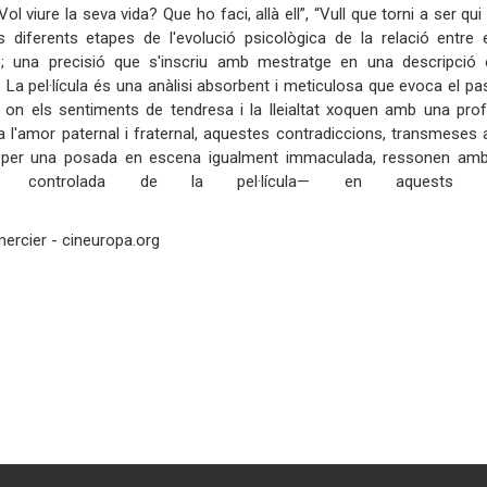
ol viure la seva vida? Que ho faci, allà ell”, “Vull que torni a ser qu
es diferents etapes de l'evolució psicològica de la relació entr
e; una precisió que s'inscriu amb mestratge en una descripció 
. La pel·lícula és una anàlisi absorbent i meticulosa que evoca el p
 on els sentiments de tendresa i la lleialtat xoquen amb una prof
a l'amor paternal i fraternal, aquestes contradiccions, transmeses a
 per una posada en escena igualment immaculada, ressonen amb 
lesa controlada de la pel·lícula— en aquests
deològic.
ercier - cineuropa.org