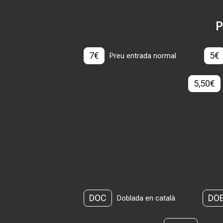
P
7€
5€
Preu entrada normal
5,50€
DOC
DO
Doblada en català