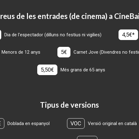
reus de les entrades (de cinema) a CineBa
4,5€*
Dia de l'espectador (dilluns no festius ni vigilies)
5€
Menors de 12 anys
Carnet Jove (Divendres no festius
5,50€
Més grans de 65 anys
Tipus de versions
E
VOC
Doblada en espanyol
Versió original en català