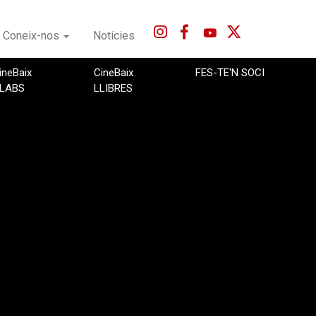
Coneix-nos
Notícies
ineBaix
CineBaix
FES-TE'N SOCI
LABS
LLIBRES