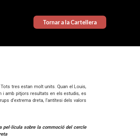
Tornar a la Cartellera
s. Tots tres estan molt units. Quan el Louis,
 i amb pitjors resultats en els estudis, es
ups d'extrema dreta, l'antítesi dels valors
 pel·lícula sobre la commoció del cercle
reta