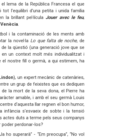
és el lema de la República Francesa el que
ot l'equilibri d'una petita i unida família
a brillant pel·lícula
Jouer avec le feu
,
e Venècia
.
utbol i la contaminació de les ments amb
tar la novel·la
Lo que falta de noche
, de
sc de la qüestió (una generació jove que se
 en un context molt més individualitzat i
l nostre fill o germà, a qui estimem, ha
Lindon
), un expert mecànic de catenàries,
 entre un grup de feixistes que es dediquen
 de la mort de la seva dona, el Pierre ha
caràcter amable, i amb el seu germà Louis
 centre d'aquesta llar regnen el bon humor,
la infància s'esvaeix de sobte i la tensió
ns actes duts a terme pels seus companys
r poder perdonar-los?
“Ja ho superarà” - “Em preocupa”, “No vol