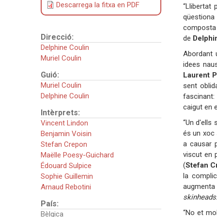
Descarrega la fitxa en PDF
“Llibertat
qüestiona 
composta 
Direcció:
de
Delphin
Delphine Coulin
Abordant 
Muriel Coulin
idees naus
Guió:
Laurent P
Muriel Coulin
sent oblid
Delphine Coulin
fascinant:
caigut en 
Intèrprets:
“Un d'ells 
Vincent Lindon
és un xoc s
Benjamin Voisin
a causar p
Stefan Crepon
viscut en 
Maëlle Poesy-Guichard
(
Stefan C
Édouard Sulpice
la complic
Sophie Guillemin
augmenta 
Arnaud Rebotini
skinheads
País:
“No et mol
Bèlgica