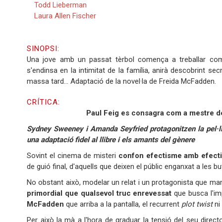
Todd Lieberman
Laura Allen Fischer
SINOPSI:
Una jove amb un passat tèrbol comença a treballar com
s'endinsa en la intimitat de la família, anirà descobrint se
massa tard... Adaptació de la novel·la de Freida McFadden.
CRÍTICA:
Paul Feig es consagra com a mestre de
Sydney Sweeney i Amanda Seyfried protagonitzen la pel·l
una adaptació fidel al llibre i els amants del gènere
Sovint el cinema de misteri
confon
efectisme amb efectiv
de guió final, d'aquells que deixen el públic enganxat a les b
No obstant això, modelar un relat i un protagonista que mantin
primordial que qualsevol truc enrevessat
que busca l'im
McFadden
que arriba a la pantalla, el recurrent
plot twist
ni
Per això la mà a l'hora de graduar la tensió del seu direct