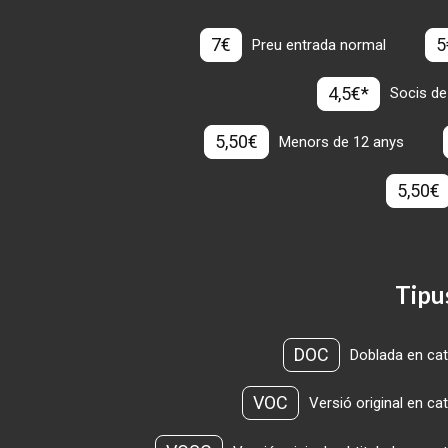
7€
5
Preu entrada normal
4,5€*
Socis de
5,50€
Menors de 12 anys
5,50€
Tipu
DOC
Doblada en cat
VOC
Versió original en ca