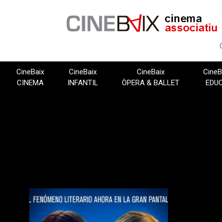
Vés
al
contingut
CineBaix
CineBaix
CineBaix
CineB
CINEMA
INFANTIL
ÒPERA & BALLET
EDU