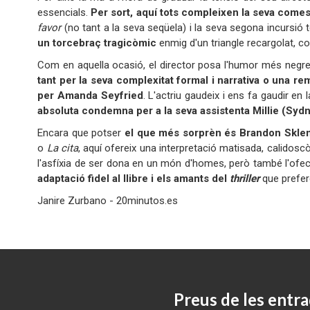
essencials.
Per sort, aquí tots compleixen la seva come
favor
(no tant a la seva seqüela) i la seva segona incursió
un torcebraç tragicòmic
enmig d'un triangle recargolat, 
Com en aquella ocasió, el director posa l'humor més negre a
tant per la seva complexitat formal i narrativa o una r
per Amanda Seyfried
. L'actriu gaudeix i ens fa gaudir e
absoluta condemna per a la seva assistenta Millie
(Syd
Encara que potser
el
que més sorprèn és Brandon Skle
o
La cita
, aquí ofereix una interpretació matisada, calidosc
l'asfíxia de ser dona en un món d'homes, però també l'ofe
adaptació fidel al llibre i els amants del
thriller
que prefer
Janire Zurbano - 20minutos.es
Preus de les entra