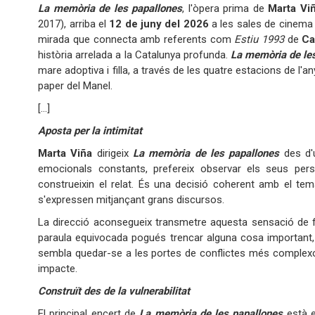
La memòria de les papallones
, l'òpera prima de
Marta Vi
2017), arriba el
12 de juny del 2026
a les sales de cinema
mirada que connecta amb referents com
Estiu 1993
de
Ca
història arrelada a la Catalunya profunda.
La memòria de le
mare adoptiva i filla, a través de les quatre estacions de l'a
paper del Manel.
[...]
Aposta per la intimitat
Marta Viña
dirigeix ​​
La memòria de les papallones
des d'u
emocionals constants, prefereix observar els seus pers
construeixin el relat. És una decisió coherent amb el tem
s'expressen mitjançant grans discursos.
La direcció aconsegueix transmetre aquesta sensació de f
paraula equivocada pogués trencar alguna cosa important, to
sembla quedar-se a les portes de conflictes més complexos,
impacte.
Construït des de la vulnerabilitat
El principal encert de
La memòria de les papallones
està e