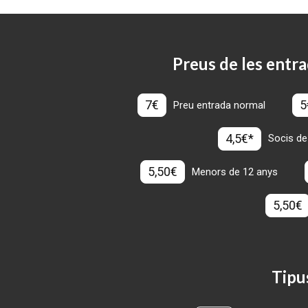
Preus de les entra
7€
5
Preu entrada normal
4,5€*
Socis de
5,50€
Menors de 12 anys
5,50€
Tipu