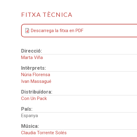
FITXA TÈCNICA
Descarrega la fitxa en PDF
Direcció:
Marta Viña
Intèrprets:
Núria Florensa
Ivan Massagué
Distribuïdora:
Con Un Pack
País:
Espanya
Música:
Claudia Torrente Solés