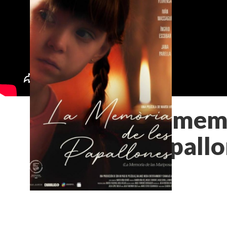
La memò
papallo