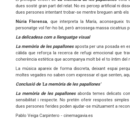
dues sosté gran part del relat. No es percep artificial ni d
dues persones intentant trobar-se mentre breguen amb els
Núria Florensa
, que interpreta la María, aconsegueix tr
personatge vol fer-ho bé, però arrossega massa cicatrius p
La delicadesa com a llenguatge visual
La memòria de les papallones
aposta per una posada en escen
càlida que reforça la recerca de refugi emocional que trav
coherència estètica que acompanya molt bé el to íntim del r
La música apareix de forma discreta, deixant espai perquè
moltes vegades no saben com expressar el que senten, aque
Conclusió de 'La memòria de les papallones'
La memòria de les papallones
aborda temes delicats com 
sensibilitat i respecte. No pretén oferir respostes simpl
dues persones ferides poden ajudar-se mútuament a recons
Pablo Veiga Carpintero - cinemagavia.es