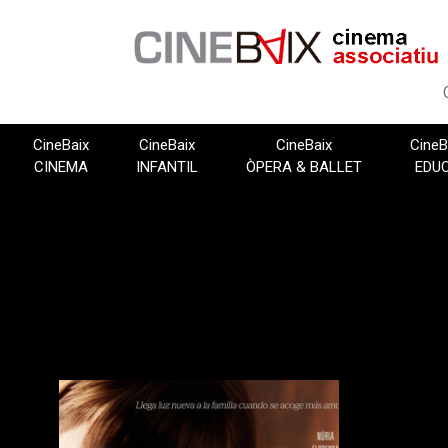
Vés
al
contingut
CineBaix
CineBaix
CineBaix
CineB
CINEMA
INFANTIL
ÒPERA & BALLET
EDU