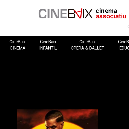
Vés
al
contingut
CineBaix
CineBaix
CineBaix
CineB
CINEMA
INFANTIL
ÒPERA & BALLET
EDU