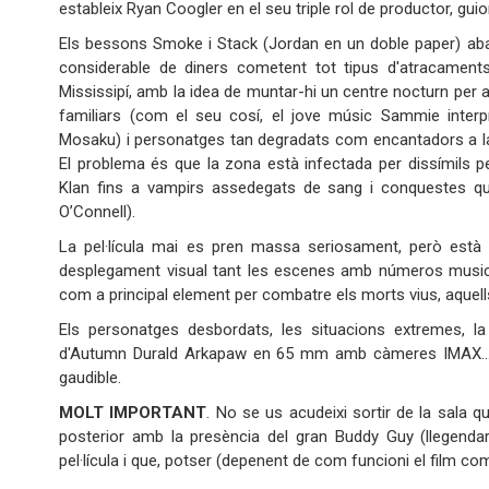
estableix Ryan Coogler en el seu triple rol de productor, guion
Els bessons Smoke i Stack (Jordan en un doble paper) a
considerable de diners cometent tot tipus d'atracaments
Mississipí, amb la idea de muntar-hi un centre nocturn per a 
familiars (com el seu cosí, el jove músic Sammie interpr
Mosaku) i personatges tan degradats com encantadors a la
El problema és que la zona està infectada per dissímils 
Klan fins a vampirs assedegats de sang i conquestes qu
O’Connell).
La pel·lícula mai es pren massa seriosament, però està f
desplegament visual tant les escenes amb números musica
com a principal element per combatre els morts vius, aquells
Els personatges desbordats, les situacions extremes, 
d'Autumn Durald Arkapaw en 65 mm amb càmeres IMAX... Tot
gaudible.
MOLT IMPORTANT
. No se us acudeixi sortir de la sala 
posterior amb la presència del gran Buddy Guy (llegendar
pel·lícula i que, potser (depenent de com funcioni el film come