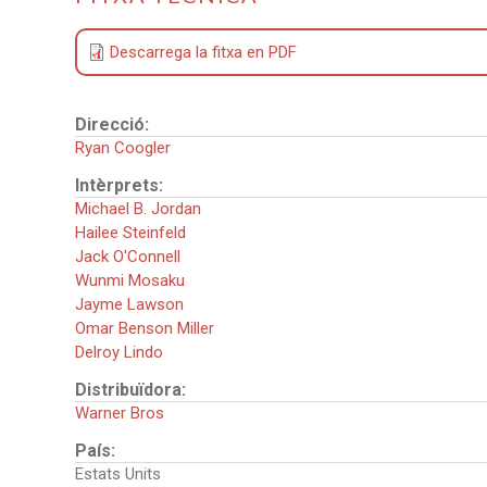
Descarrega la fitxa en PDF
Direcció:
Ryan Coogler
Intèrprets:
Michael B. Jordan
Hailee Steinfeld
Jack O'Connell
Wunmi Mosaku
Jayme Lawson
Omar Benson Miller
Delroy Lindo
Distribuïdora:
Warner Bros
País:
Estats Units