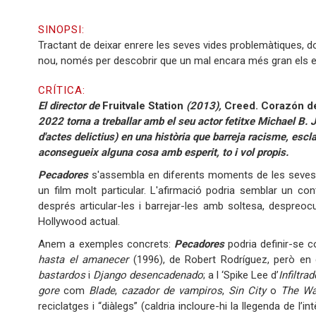
SINOPSI:
Tractant de deixar enrere les seves vides problemàtiques,
nou, només per descobrir que un mal encara més gran els e
CRÍTICA:
El director de
Fruitvale Station
(2013),
Creed. Corazón 
2022 torna a treballar amb el seu actor fetitxe Michael B. 
d'actes delictius) en una història que barreja racisme, esc
aconsegueix alguna cosa amb esperit, to i vol propis.
Pecadores
s'assembla en diferents moments de les seves 
un film molt particular. L'afirmació podria semblar un co
després articular-les i barrejar-les amb soltesa, despreoc
Hollywood actual.
Anem a exemples concrets:
Pecadores
podria definir-se
hasta el amanecer
(1996), de Robert Rodríguez, però en
bastardos
i
Django desencadenado
; a l ‘Spike Lee d’
Infiltra
gore
com
Blade
,
cazador de vampiros
,
Sin City
o
The Wa
reciclatges i “diàlegs” (caldria incloure-hi la llegenda de l’i