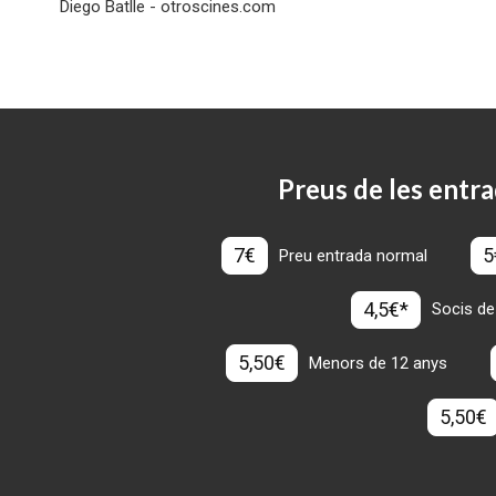
Diego Batlle - otroscines.com
Preus de les entra
7€
5
Preu entrada normal
4,5€*
Socis de
5,50€
Menors de 12 anys
5,50€