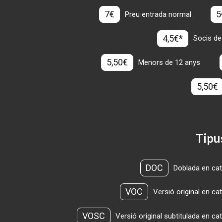
7€
5
Preu entrada normal
4,5€*
Socis de
5,50€
Menors de 12 anys
5,50€
Tipu
DOC
Doblada en cat
VOC
Versió original en ca
VOSC
Versió original subtitulada en ca