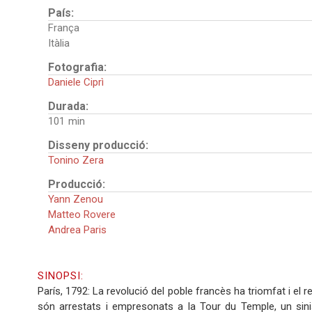
País:
França
Itàlia
Fotografia:
Daniele Ciprì
Durada:
101
Disseny producció:
Tonino Zera
Producció:
Yann Zenou
Matteo Rovere
Andrea Paris
SINOPSI:
París, 1792: La revolució del poble francès ha triomfat i el r
són arrestats i empresonats a la Tour du Temple, un sinist