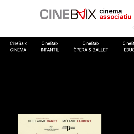
Vés
al
contingut
CineBaix
CineBaix
CineBaix
CineB
CINEMA
INFANTIL
ÒPERA & BALLET
EDU