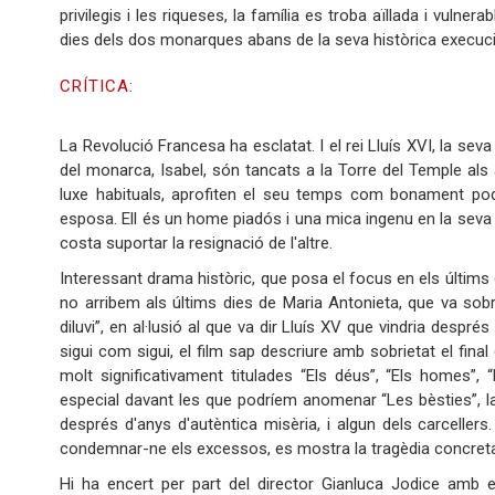
privilegis i les riqueses, la família es troba aïllada i vuln
dies dels dos monarques abans de la seva històrica execució
CRÍTICA:
La Revolució Francesa ha esclatat. I el rei Lluís XVI, la seva
del monarca, Isabel, són tancats a la Torre del Temple als a
luxe habituals, aprofiten el seu temps com bonament pode
esposa. Ell és un home piadós i una mica ingenu en la seva bo
costa suportar la resignació de l'altre.
Interessant drama històric, que posa el focus en els últims 
no arribem als últims dies de Maria Antonieta, que va sobr
diluvi”, en al·lusió al que va dir Lluís XV que vindria després
sigui com sigui, el film sap descriure amb sobrietat el final
molt significativament titulades “Els déus”, “Els homes”
especial davant les que podríem anomenar “Les bèsties”, la
després d'anys d'autèntica misèria, i algun dels carcellers.
condemnar-ne els excessos, es mostra la tragèdia concreta 
Hi ha encert per part del director Gianluca Jodice amb 