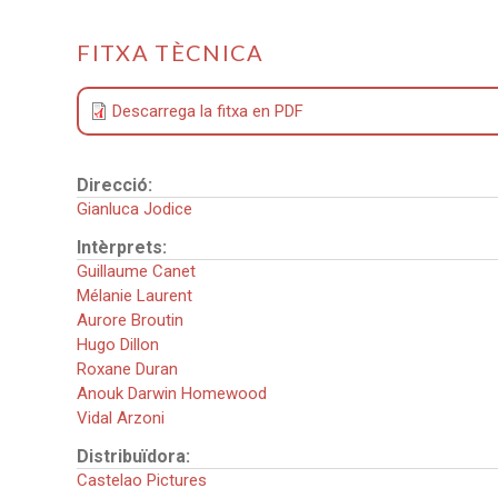
FITXA TÈCNICA
Descarrega la fitxa en PDF
Direcció:
Gianluca Jodice
Intèrprets:
Guillaume Canet
Mélanie Laurent
Aurore Broutin
Hugo Dillon
Roxane Duran
Anouk Darwin Homewood
Vidal Arzoni
Distribuïdora:
Castelao Pictures