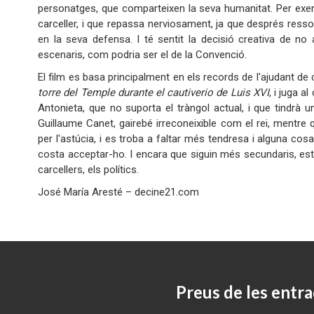
personatges, que comparteixen la seva humanitat. Per exemp
carceller, i que repassa nerviosament, ja que després resso
en la seva defensa. I té sentit la decisió creativa de no
escenaris, com podria ser el de la Convenció.
El film es basa principalment en els records de l'ajudant d
torre del Temple durante el cautiverio de Luis XVI
, i juga a
Antonieta, que no suporta el tràngol actual, i que tindrà un
Guillaume Canet, gairebé irreconeixible com el rei, mentre
per l'astúcia, i es troba a faltar més tendresa i alguna cos
costa acceptar-ho. I encara que siguin més secundaris, està 
carcellers, els polítics.
José María Aresté – decine21.com
Preus de les entra