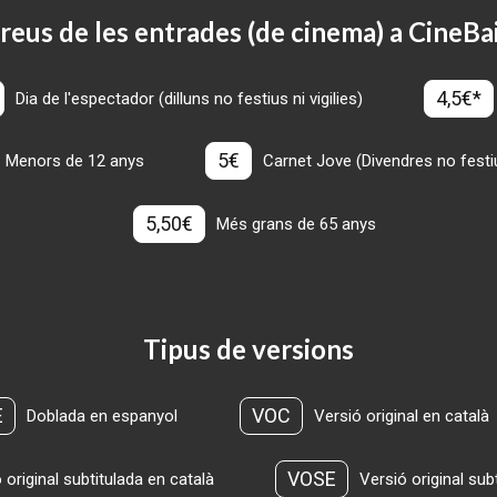
reus de les entrades (de cinema) a CineBa
4,5€*
Dia de l'espectador (dilluns no festius ni vigilies)
5€
Menors de 12 anys
Carnet Jove (Divendres no festius
5,50€
Més grans de 65 anys
Tipus de versions
E
VOC
Doblada en espanyol
Versió original en català
VOSE
 original subtitulada en català
Versió original sub