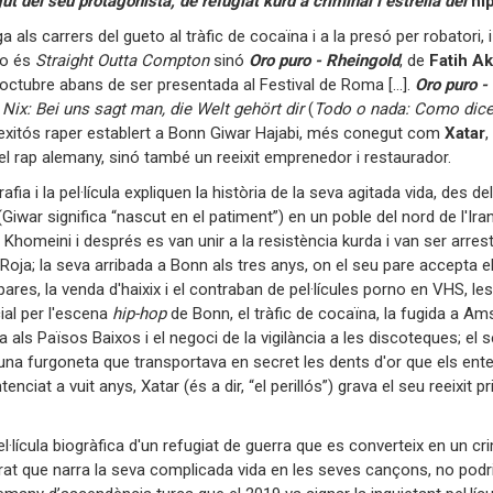
gut del seu protagonista, de refugiat kurd a criminal i estrella del
hi
a als carrers del gueto al tràfic de cocaïna i a la presó per robatori, 
no és
Straight Outta Compton
sinó
Oro puro - Rheingold
, de
Fatih Ak
d'octubre abans de ser presentada al Festival de Roma [...].
Oro puro -
 Nix: Bei uns sagt man, die Welt gehört dir
(
Todo o nada: Como dicen
'exitós raper establert a Bonn Giwar Hajabi, més conegut com
Xatar
,
del rap alemany, sinó també un reeixit emprenedor i restaurador.
afia i la pel·lícula expliquen la història de la seva agitada vida, des
(Giwar significa “nascut en el patiment”) en un poble del nord de l'Ir
e Khomeini i després es van unir a la resistència kurda i van ser arre
Roja; la seva arribada a Bonn als tres anys, on el seu pare accepta el 
ares, la venda d'haixix i el contraban de pel·lícules porno en VHS, les
cial per l'escena
hip-hop
de Bonn, el tràfic de cocaïna, la fugida a Am
 als Països Baixos i el negoci de la vigilància a les discoteques; el s
'una furgoneta que transportava en secret les dents d'or que els en
enciat a vuit anys, Xatar (és a dir, “el perillós”) grava el seu reeixi
·lícula biogràfica d'un refugiat de guerra que es converteix en un crimin
irat que narra la seva complicada vida en les seves cançons, no podri