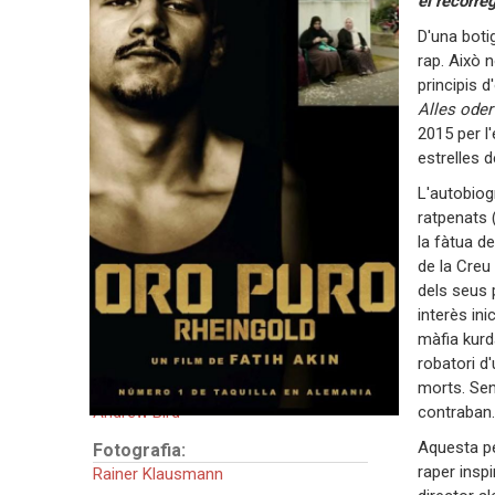
el recorre
Fatih Akin
D'una botig
Guió:
rap. Això 
Fatih Akin
principis 
Alles oder
Intèrprets:
2015 per l
Emilio Sakraya
estrelles 
Kardo Razzazi
Mona Pirzad
L'autobiogr
Majid Bakhtiari
ratpenats 
Julia Goldberg
la fàtua d
Karim Günes
de la Creu 
Doğa Gürer
dels seus p
interès ini
País:
màfia kurda
Alemanya
robatori d
Muntatge:
morts. Sent
Andrew Bird
contraban.
Aquesta pel
Fotografia:
raper insp
Rainer Klausmann