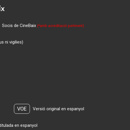
ix
Socis de CineBaix
(*amb acreditació pertinent)
 ni vigilies)
VOE
Versió original en espanyol
titulada en espanyol