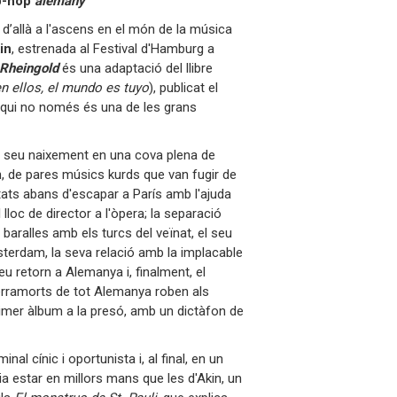
p-hop
alemany
i d’allà a l'ascens en el món de la música
in
, estrenada al Festival d'Hamburg a
 Rheingold
és una adaptació del llibre
 ellos, el mundo es tuyo
), publicat el
 qui no només és una de les grans
 del seu naixement en una cova plena de
an, de pares músics kurds que van fugir de
stats abans d'escapar a París amb l'ajuda
lloc de director a l'òpera; la separació
 baralles amb els turcs del veïnat, el seu
sterdam, la seva relació amb la implacable
eu retorn a Alemanya i, finalment, el
terramorts de tot Alemanya roben als
t primer àlbum a la presó, amb un dictàfon de
al cínic i oportunista i, al final, en un
a estar en millors mans que les d'Akin, un