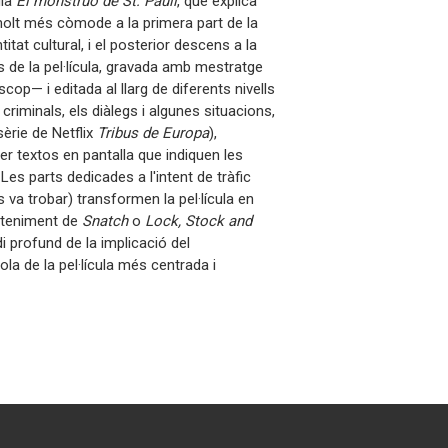
ula
El monstruo de St. Pauli
, que explica
molt més còmode a la primera part de la
titat cultural, i el posterior descens a la
ls de la pel·lícula, gravada amb mestratge
op— i editada al llarg de diferents nivells
criminals, els diàlegs i algunes situacions,
sèrie de Netflix
Tribus de Europa
),
per textos en pantalla que indiquen les
 Les parts dedicades a l'intent de tràfic
s va trobar) transformen la pel·lícula en
reteniment de
Snatch
o
Lock, Stock and
 profund de la implicació del
ola de la pel·lícula més centrada i