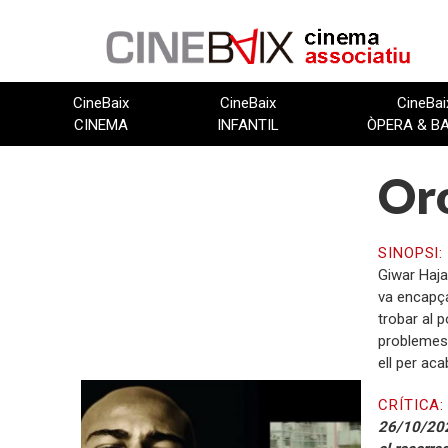
Vés
al
contingut
CineBaix
CineBaix
CineBai
CINEMA
INFANTIL
ÒPERA & B
Oro
SINOPSI
Giwar Haja
va encapça
trobar al p
problemes,
ell per aca
FITXA TÈCNICA
CRÍTICA
26/10/2022
Direcció: