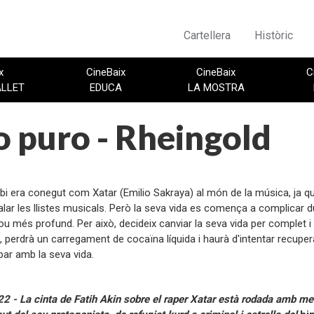
Cartellera
Històric
x
CineBaix
CineBaix
C
ALLET
EDUCA
LA MOSTRA
 puro - Rheingold
:
bi era conegut com Xatar (Emilio Sakraya) al món de la música, ja q
lar les llistes musicals. Però la seva vida es comença a complicar 
ou més profund. Per això, decideix canviar la seva vida per complet i 
 perdrà un carregament de cocaïna líquida i haurà d'intentar recuperar
bar amb la seva vida.
:
 - La cinta de Fatih Akin sobre el raper Xatar està rodada amb me