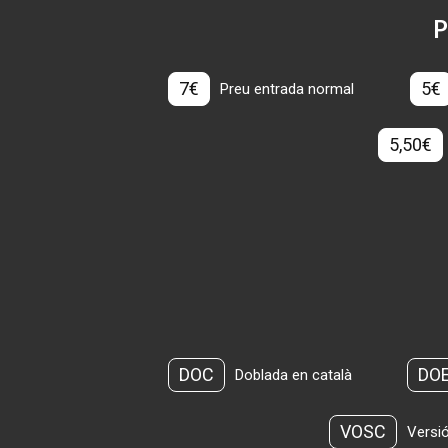
P
7€
5€
Preu entrada normal
5,50€
DOC
DO
Doblada en català
VOSC
Versió