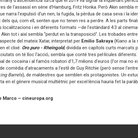
lemany d’ascendència turca que el 2019 va signar la inquietant pel·líc
res de l'assassí en sèrie d'Hamburg, Fritz Honka. Però Akin sembla 
 que narra l'expulsió d'un nen, la fugida, la pèrdua de casa seva i la iden
t dels qui, com ell, senten que no tenen res a perdre. A les parts fina
s localitzacions i en diferents formats —de l'estàndard 4:3 al cinemasc
Akin tot i així sembla “perdut en la transposició”. Les trobades entre 
 l'aspecte del mateix Xatar, interpretat per
Emilio Sakraya
(Kiano a la 
en el clixé.
Oro puro - Rheingold
, dividida en capítols curts marcats 
 ciutats on té lloc l'acció, sembla que conté tres pel·lícules diferents.
al de cocaïna i al famós robatori d'1,7 milions d'euros (l'or mai no e
e comèdia d'atracaments a l'estil de Guy Ritchie (però sense l'ent
ng Barrels
), de maldestres que semblen els protagonistes. Un estudi
a en el gènere musical multiètnic per excel·lència hauria fet la paràb
va.
e Marco – cineuropa.org