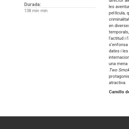
director a
Durada:
les aventu
138 min
pel·lícula,
criminalita
en diverse
temporals, 
l'actitud i
s'enfonsa 
dates i les
internacion
una mena d
Two Smoki
protagonist
atracti
Camillo d