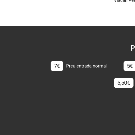
Vladan Pet
P
7€
5€
Preu entrada normal
5,50€