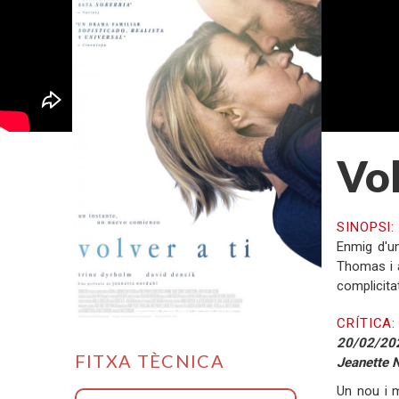
Vol
SINOPSI
Enmig d'un
Thomas i a
complicita
CRÍTICA
20/02/202
FITXA TÈCNICA
Jeanette N
Un nou i 