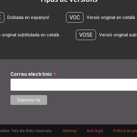
E
VOC
Doblada en espanyol
Versió original en català
VOSE
 original subtitulada en català
Versió original sub
*
Correu electrònic
ebaix. Tots els drets reservats.
Sitemap
Avís legal
Política de pri