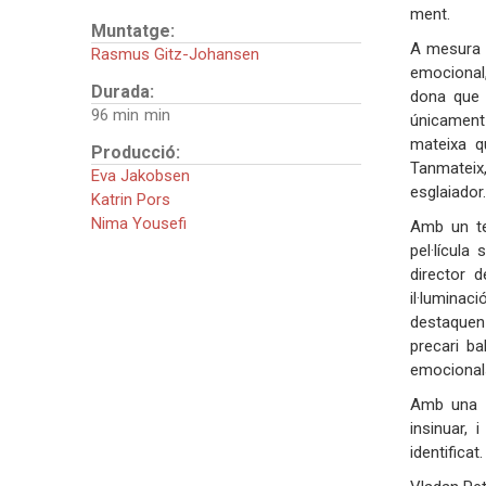
ment.
Muntatge:
A mesura q
Rasmus Gitz-Johansen
emocional,
Durada:
dona que f
96 min
únicament 
mateixa q
Producció:
Tanmateix,
Eva Jakobsen
esglaiador.
Katrin Pors
Nima Yousefi
Amb un te
pel·lícul
director 
il·lumina
destaquen
precari ba
emocionals 
Amb una p
insinuar, 
ident