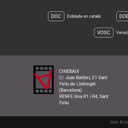
DOC
DO
Doblada en català
VOSC
Versió
CINEBAIX
C/ Joan Batllori, 21 Sant
Feliu de Llobregat
(Barcelona)
RENFE línia R1 i R4, Sant
Feliu
2026. © Cin