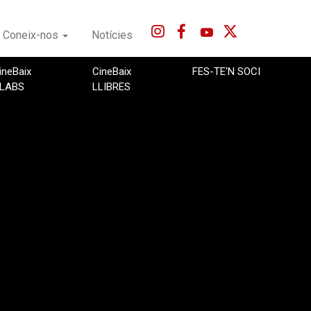
Coneix-nos
Notícies
ineBaix
CineBaix
FES-TE'N SOCI
LABS
LLIBRES