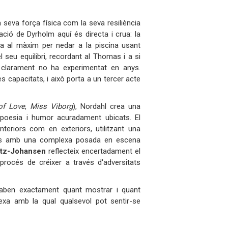
 seva força física com la seva resiliència
ció de Dyrholm aquí és directa i crua: la
rça al màxim per nedar a la piscina usant
eu equilibri, recordant al Thomas i a si
la clarament no ha experimentat en anys.
 capacitats, i això porta a un tercer acte
of Love
,
Miss Viborg
), Nordahl crea una
 poesia i humor acuradament ubicats. El
nteriors com en exteriors, utilitzant una
plans amb una complexa posada en escena
tz-Johansen
reflecteix encertadament el
 procés de créixer a través d'adversitats
saben exactament quant mostrar i quant
lexa amb la qual qualsevol pot sentir-se