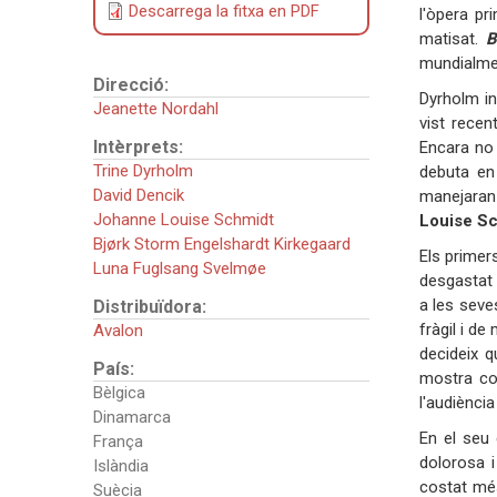
Descarrega la fitxa en PDF
l'òpera pr
matisat.
B
mundialmen
Direcció:
Dyrholm in
Jeanette Nordahl
vist rece
Intèrprets:
Encara no 
Trine Dyrholm
debuta en 
David Dencik
manejaran
Johanne Louise Schmidt
Louise S
Bjørk Storm Engelshardt Kirkegaard
Els primer
Luna Fuglsang Svelmøe
desgastat 
a les seve
Distribuïdora:
fràgil i d
Avalon
decideix q
País:
mostra com
Bèlgica
l'audiènci
Dinamarca
En el seu 
França
dolorosa i
Islàndia
costat més
Suècia