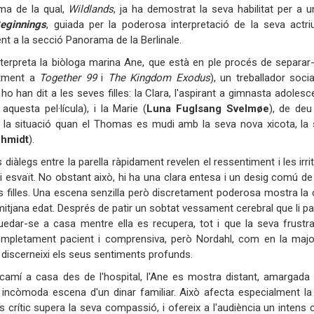
ima de la qual,
Wildlands
, ja ha demostrat la seva habilitat per a u
eginnings
, guiada per la poderosa interpretació de la seva actri
t a la secció Panorama de la Berlinale.
terpreta la biòloga marina Ane, que està en ple procés de separa
ntment a
Together 99
i
The Kingdom Exodus
), un treballador soci
ho han dit a les seves filles: la Clara, l'aspirant a gimnasta adolesc
aquesta pel·lícula), i la Marie (
Luna Fuglsang Svelmøe
), de de
 la situació quan el Thomas es mudi amb la seva nova xicota, la
chmidt
).
s diàlegs entre la parella ràpidament revelen el ressentiment i les ir
i esvaït. No obstant això, hi ha una clara entesa i un desig comú de
s filles. Una escena senzilla però discretament poderosa mostra la
e mitjana edat. Després de patir un sobtat vessament cerebral que li p
uedar-se a casa mentre ella es recupera, tot i que la seva frustra
pletament pacient i comprensiva, però Nordahl, com en la majoria
a discerneixi els seus sentiments profunds.
camí a casa des de l'hospital, l'Ane es mostra distant, amargada 
 incòmoda escena d'un dinar familiar. Això afecta especialment la 
 crític supera la seva compassió, i ofereix a l'audiència un intens 