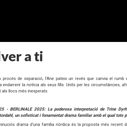
ver a ti
:
 procés de separació, l’Ane pateix un revés que canvia el rumb de
 endarrerir la notícia als seus fills. Units per les circumstàncies, a
t als llocs més inesperats.
:
5 - BERLINALE 2025: La poderosa interpretació de Trine Dyrh
ordahl, un sofisticat i fonamentat drama familiar amb el qual tots 
minuciós drama d'una família nòrdica és la proposta més recent d