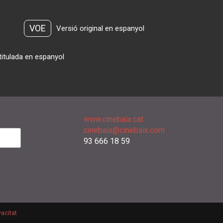
VOE
Versió original en espanyol
titulada en espanyol
www.cinebaix.cat
cinebaix@cinebaix.com
93 666 18 59
vacitat