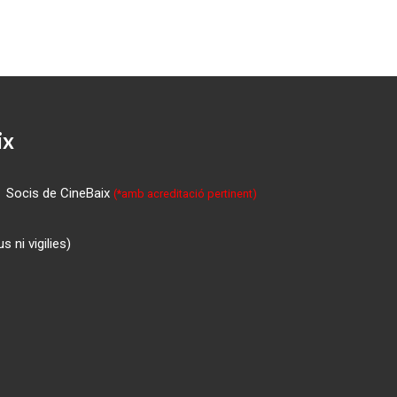
ix
Socis de CineBaix
(*amb acreditació pertinent)
 ni vigilies)