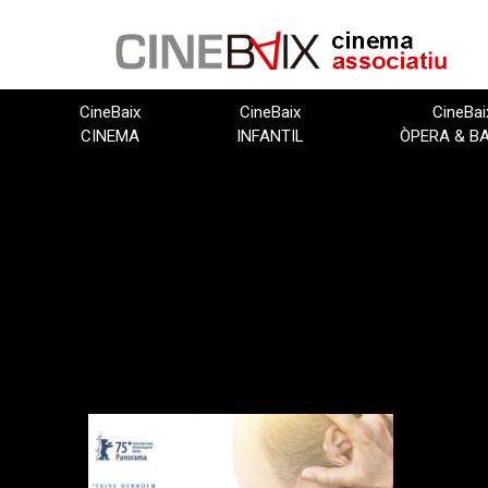
Vés
al
contingut
CineBaix
CineBaix
CineBai
CINEMA
INFANTIL
ÒPERA & B