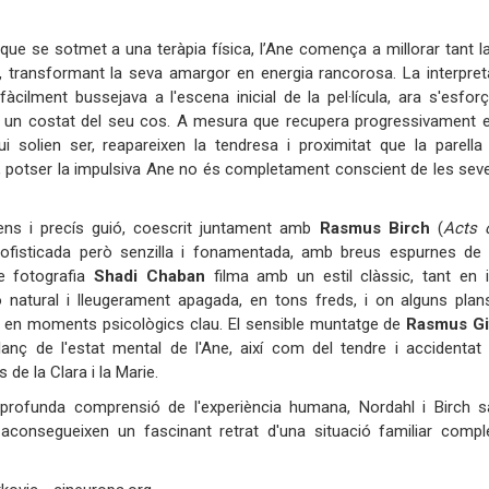
ue se sotmet a una teràpia física, l’Ane comença a millorar tant la
 transformant la seva amargor en energia rancorosa. La interpreta
àcilment bussejava a l'escena inicial de la pel·lícula, ara s'esfo
un costat del seu cos. A mesura que recupera progressivament el s
ui solien ser, reapareixen la tendresa i proximitat que la parel
 potser la impulsiva Ane no és completament conscient de les seves
ns i precís guió, coescrit juntament amb
Rasmus Birch
(
Acts 
a sofisticada però senzilla i fonamentada, amb breus espurnes de
de fotografia
Shadi Chaban
filma amb un estil clàssic, tant en i
ció natural i lleugerament apagada, en tons freds, i on alguns 
 en moments psicològics clau. El sensible muntatge de
Rasmus Gi
lanç de l'estat mental de l'Ane, així com del tendre i accidentat
de la Clara i la Marie.
rofunda comprensió de l'experiència humana, Nordahl i Birch 
i aconsegueixen un fascinant retrat d'una situació familiar comp
ificat.