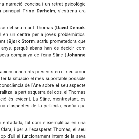
na narració concisa i un retrat psicològic
u principal
Trine Dyrholm
, s'estrena ara
r-se del seu marit Thomas (
David Dencik
,
al en un centre per a joves problemàtics.
ent (
Bjørk Storm
, actriu prometedora que
u anys, perquè abans han de decidir com
 seva companya de feina Stine (
Johanne
ritacions inherents presents en el seu amor
 fer la situació el més suportable possible
 consciència de l'Ane sobre el seu aspecte
aralitza la part esquerra del cos, el Thomas
ció és evident. La Stine, mentrestant, es
 d'aspectes de la pel·lícula, confia que
i enfadada, tal com s'exemplifica en una
Clara, i per a l'exasperat Thomas, el seu
cop d’ull al funcionament intern de la seva