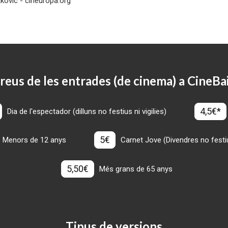
kovic - cineuropa.org
reus de les entrades (de cinema) a CineBa
4,5€*
Dia de l'espectador (dilluns no festius ni vigilies)
5€
Menors de 12 anys
Carnet Jove (Divendres no festius
5,50€
Més grans de 65 anys
Tipus de versions