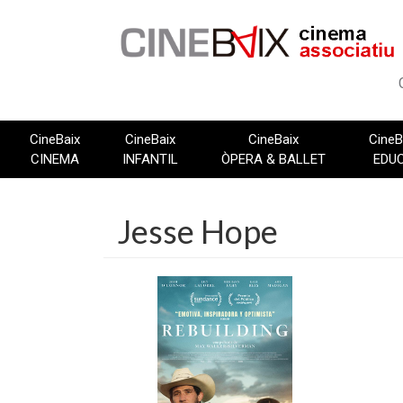
Vés
al
contingut
CineBaix
CineBaix
CineBaix
CineB
CINEMA
INFANTIL
ÒPERA & BALLET
EDU
Jesse Hope