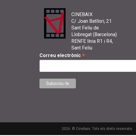
CINEBAIX
C/ Joan Batllori, 21
Sant Feliu de
Llobregat (Barcelona)
RENFE línia R1 i R4,
Sant Feliu
*
Correu electrònic
2026. © Cinebaix. Tots els drets reservats.