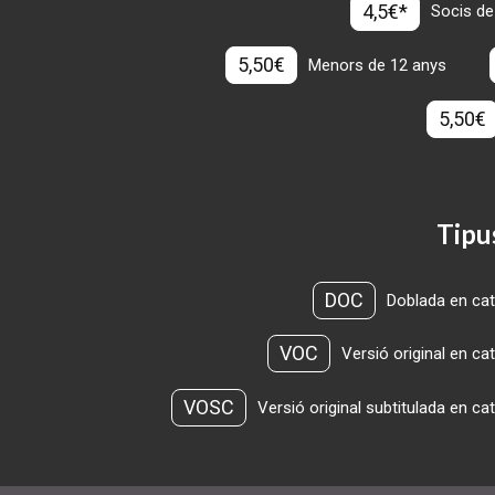
4,5€*
Socis de
5,50€
Menors de 12 anys
5,50€
Tipu
DOC
Doblada en cat
VOC
Versió original en ca
VOSC
Versió original subtitulada en ca