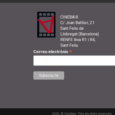
CINEBAIX
C/ Joan Batllori, 21
Sant Feliu de
Llobregat (Barcelona)
RENFE línia R1 i R4,
Sant Feliu
*
Correu electrònic
2026. © Cinebaix. Tots els drets reservats.