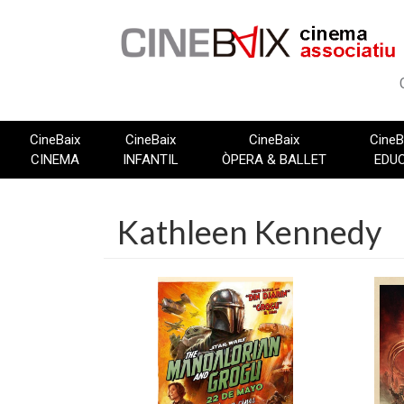
Vés
al
contingut
CineBaix
CineBaix
CineBaix
CineB
CINEMA
INFANTIL
ÒPERA & BALLET
EDU
Kathleen Kennedy