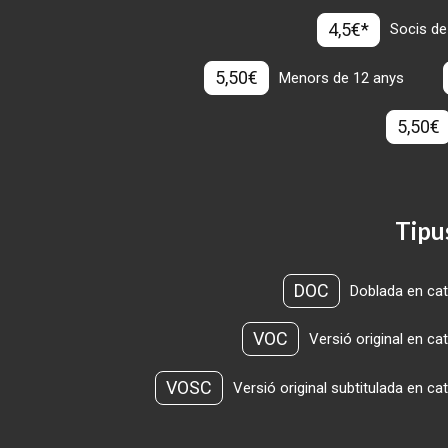
4,5€*
Socis de
5,50€
Menors de 12 anys
5,50€
Tipu
DOC
Doblada en cat
VOC
Versió original en ca
VOSC
Versió original subtitulada en ca