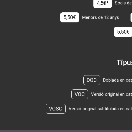
4,5€*
Socis de
5,50€
Menors de 12 anys
5,50€
Tipu
DOC
Doblada en cat
VOC
Versió original en ca
VOSC
Versió original subtitulada en ca