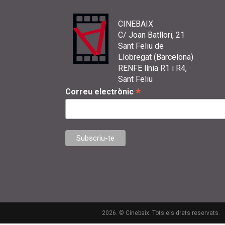
CINEBAIX
C/ Joan Batllori, 21
Sant Feliu de
Llobregat (Barcelona)
RENFE línia R1 i R4,
Sant Feliu
*
Correu electrònic
2026. © Cinebaix. Tots els drets reservats.