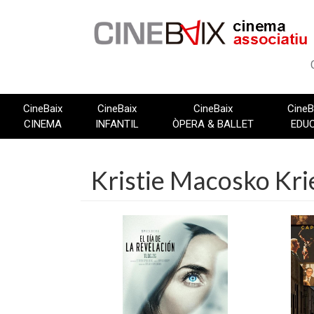
Vés
al
contingut
CineBaix
CineBaix
CineBaix
CineB
CINEMA
INFANTIL
ÒPERA & BALLET
EDU
Kristie Macosko Kri