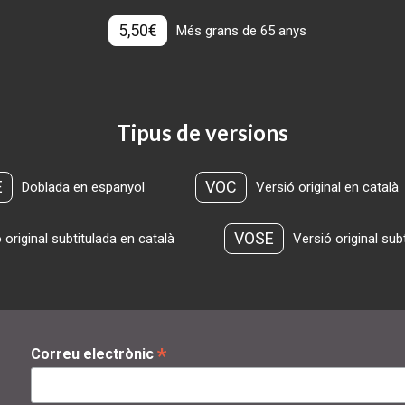
5,50€
Més grans de 65 anys
Tipus de versions
E
VOC
Doblada en espanyol
Versió original en català
VOSE
 original subtitulada en català
Versió original sub
*
Correu electrònic