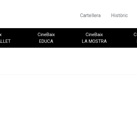
Cartellera
Històric
x
CineBaix
CineBaix
C
ALLET
EDUCA
LA MOSTRA