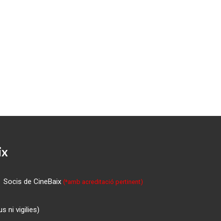
ix
Socis de CineBaix
(*amb acreditació pertinent)
 ni vigilies)