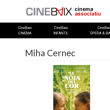
Vés
al
contingut
CineBaix
CineBaix
CineBai
CINEMA
INFANTIL
ÒPERA & B
Miha Cernec