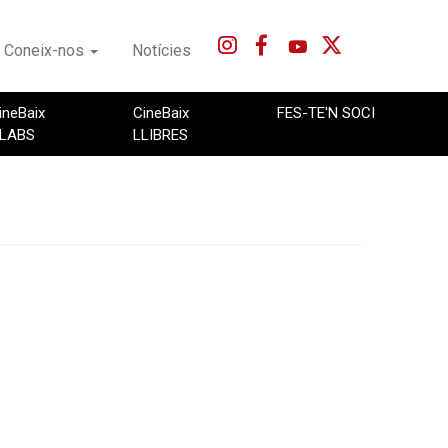
Coneix-nos
Notícies
ineBaix
CineBaix
FES-TE'N SOCI
LABS
LLIBRES