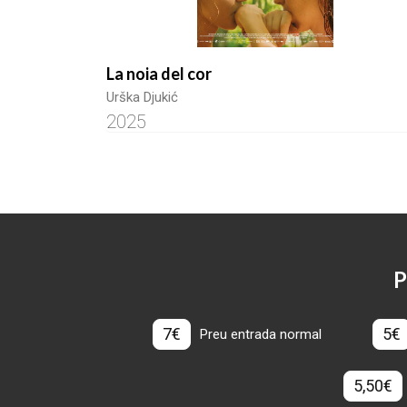
La noia del cor
Urška Djukić
2025
P
7€
5€
Preu entrada normal
5,50€