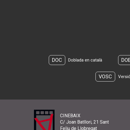
DOC
DO
Doblada en català
VOSC
Versió
CINEBAIX
C/ Joan Batllori, 21 Sant
Feliu de Llobregat