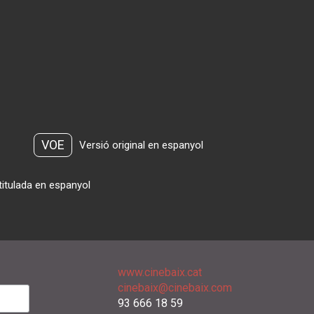
VOE
Versió original en espanyol
titulada en espanyol
www.cinebaix.cat
cinebaix@cinebaix.com
93 666 18 59