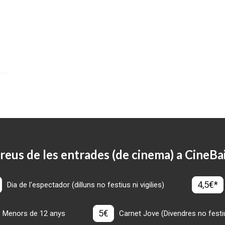
reus de les entrades (de cinema) a CineBa
4,5€*
Dia de l'espectador (dilluns no festius ni vigilies)
5€
Menors de 12 anys
Carnet Jove (Divendres no festius