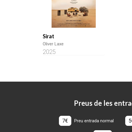
Sirat
Oliver Laxe
2025
Preus de les entra
7€
5
Preu entrada normal