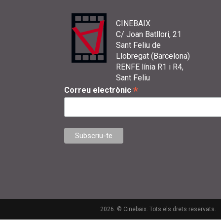
CINEBAIX
C/ Joan Batllori, 21
Sant Feliu de
Llobregat (Barcelona)
RENFE línia R1 i R4,
Sant Feliu
*
Correu electrònic
2026. © Cinebaix. Tots els drets reservats.