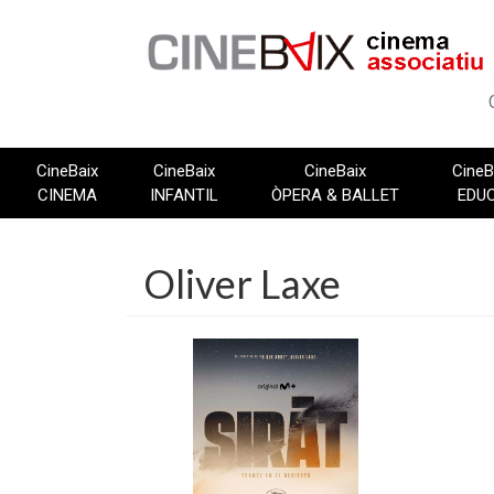
Vés
al
contingut
CineBaix
CineBaix
CineBaix
CineB
CINEMA
INFANTIL
ÒPERA & BALLET
EDU
Oliver Laxe