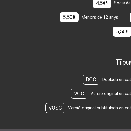
4,5€*
Socis de
5,50€
Menors de 12 anys
5,50€
Tipu
DOC
Doblada en cat
VOC
Versió original en ca
VOSC
Versió original subtitulada en ca