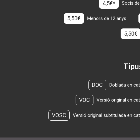
4,5€*
Socis de
5,50€
Menors de 12 anys
5,50€
Tipu
DOC
Doblada en cat
VOC
Versió original en ca
VOSC
Versió original subtitulada en ca