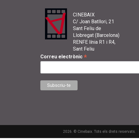
CINEBAIX
C/ Joan Batllori, 21
Sant Feliu de
Llobregat (Barcelona)
RENFE línia R1 i R4,
Sant Feliu
*
Correu electrònic
2026. © Cinebaix. Tots els drets reservats.