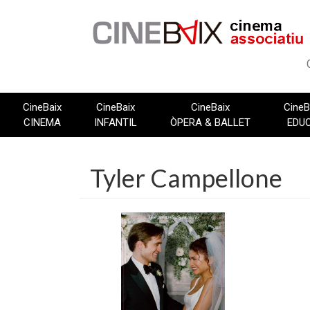
Vés
al
contingut
CineBaix
CineBaix
CineBaix
CineB
CINEMA
INFANTIL
ÒPERA & BALLET
EDU
Tyler Campellone