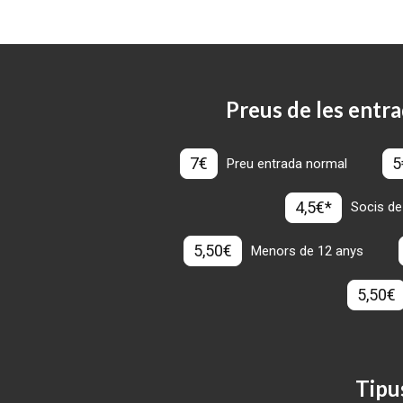
Preus de les entra
7€
5
Preu entrada normal
4,5€*
Socis de
5,50€
Menors de 12 anys
5,50€
Tipu