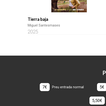
Tierra baja
Miguel Santesmases
2025
P
7€
5€
Preu entrada normal
5,50€