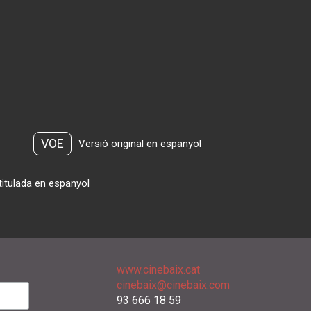
VOE
Versió original en espanyol
titulada en espanyol
www.cinebaix.cat
cinebaix@cinebaix.com
93 666 18 59