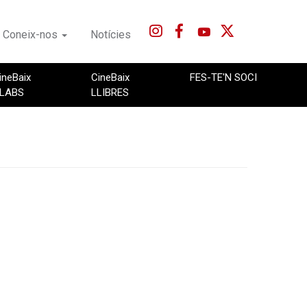
Coneix-nos
Notícies
ineBaix
CineBaix
FES-TE'N SOCI
LABS
LLIBRES