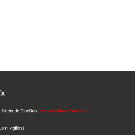
ix
Socis de CineBaix
(*amb acreditació pertinent)
 ni vigilies)