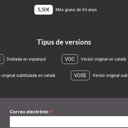
5,50€
Més grans de 65 anys
Tipus de versions
E
VOC
Doblada en espanyol
Versió original en català
VOSE
 original subtitulada en català
Versió original sub
*
Correu electrònic