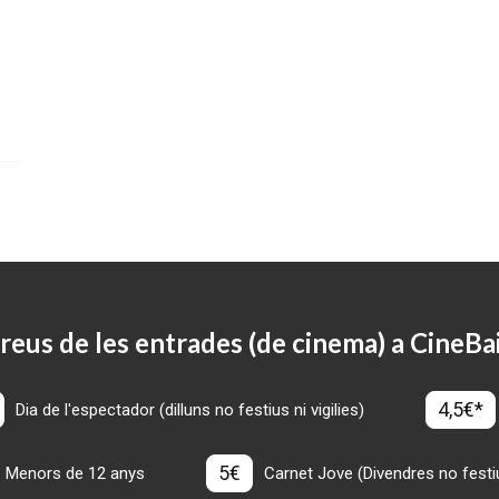
reus de les entrades (de cinema) a CineBa
4,5€*
Dia de l'espectador (dilluns no festius ni vigilies)
5€
Menors de 12 anys
Carnet Jove (Divendres no festius