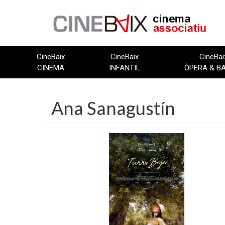
Vés
al
contingut
CineBaix
CineBaix
CineBai
CINEMA
INFANTIL
ÒPERA & B
Ana Sanagustín