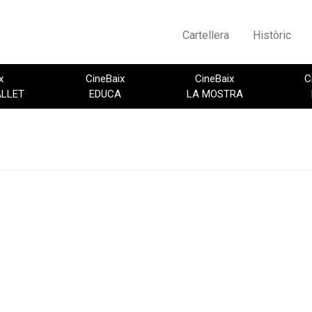
Cartellera
Històric
x
CineBaix
CineBaix
C
ALLET
EDUCA
LA MOSTRA