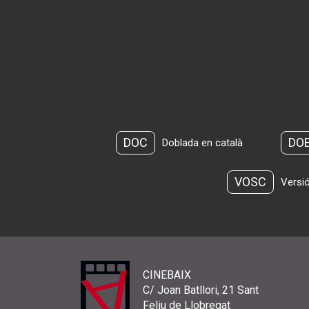
DOC
DO
Doblada en català
VOSC
Versió
CINEBAIX
C/ Joan Batllori, 21 Sant
Feliu de Llobregat