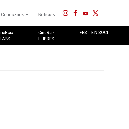
Coneix-nos
Notícies
ineBaix
CineBaix
FES-TE'N SOCI
LABS
LLIBRES