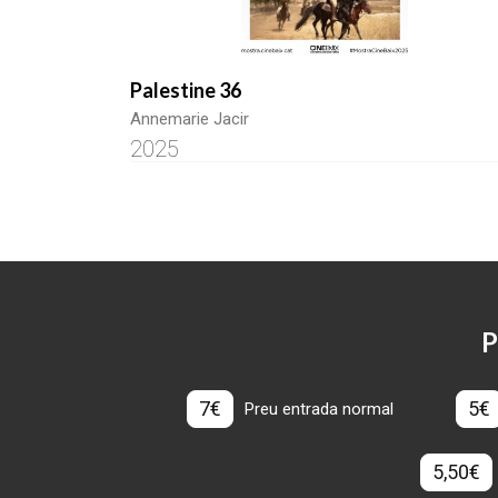
Palestine 36
Annemarie Jacir
2025
P
7€
5€
Preu entrada normal
5,50€