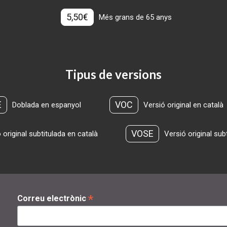
5,50€
Més grans de 65 anys
Tipus de versions
E
VOC
Doblada en espanyol
Versió original en català
VOSE
 original subtitulada en català
Versió original sub
*
Correu electrònic