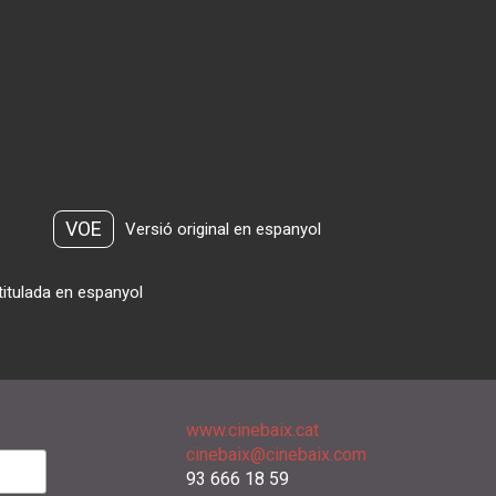
VOE
Versió original en espanyol
titulada en espanyol
www.cinebaix.cat
cinebaix@cinebaix.com
93 666 18 59