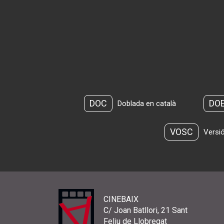
DOC
DO
Doblada en català
VOSC
Versió
CINEBAIX
C/ Joan Batllori, 21 Sant
Feliu de Llobregat