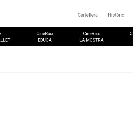
Cartellera
Històric
x
CineBaix
CineBaix
C
ALLET
EDUCA
LA MOSTRA