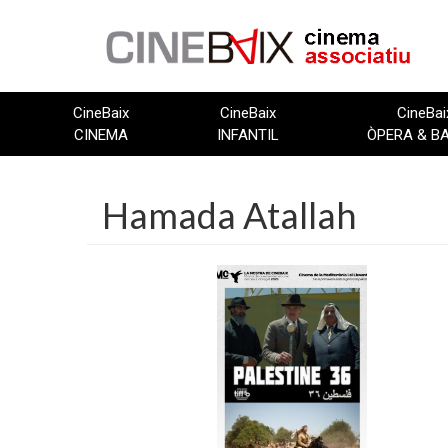
Vés
al
contingut
CineBaix
CineBaix
CineBai
CINEMA
INFANTIL
ÒPERA & B
Hamada Atallah