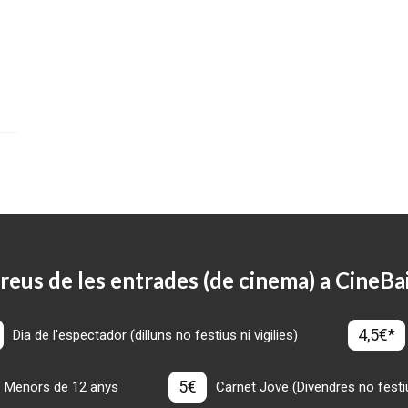
reus de les entrades (de cinema) a CineBa
4,5€*
Dia de l'espectador (dilluns no festius ni vigilies)
5€
Menors de 12 anys
Carnet Jove (Divendres no festius