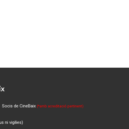
ix
Socis de CineBaix
(*amb acreditació pertinent)
 ni vigilies)