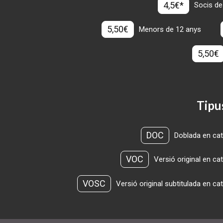
4,5€*
Socis de
5,50€
Menors de 12 anys
5,50€
Tipu
DOC
Doblada en cat
VOC
Versió original en ca
VOSC
Versió original subtitulada en ca