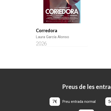
Corredora
Laura García Alonso
2026
Preus de les entra
7€
5
Preu entrada normal