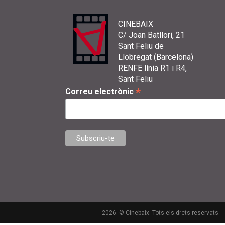
CINEBAIX
C/ Joan Batllori, 21
Sant Feliu de
Llobregat (Barcelona)
RENFE línia R1 i R4,
Sant Feliu
*
Correu electrònic
2026. © Cinebaix. Tots els drets reservats.