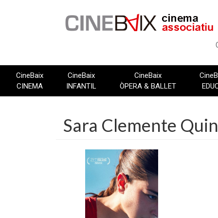
Vés
al
contingut
CineBaix
CineBaix
CineBaix
CineB
CINEMA
INFANTIL
ÒPERA & BALLET
EDU
Sara Clemente Quin