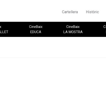
Cartellera
Històric
x
CineBaix
CineBaix
C
ALLET
EDUCA
LA MOSTRA