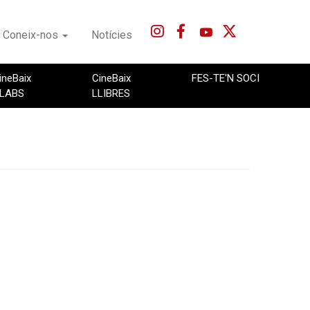
Coneix-nos
Notícies
ineBaix
CineBaix
FES-TE'N SOCI
LABS
LLIBRES