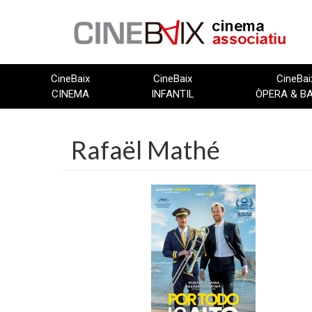
Vés
al
contingut
CineBaix
CineBaix
CineBai
CINEMA
INFANTIL
ÒPERA & B
Rafaël Mathé