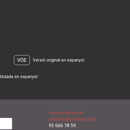
VOE
Versió original en espanyol
titulada en espanyol
www.cinebaix.cat
cinebaix@cinebaix.com
93 666 18 59