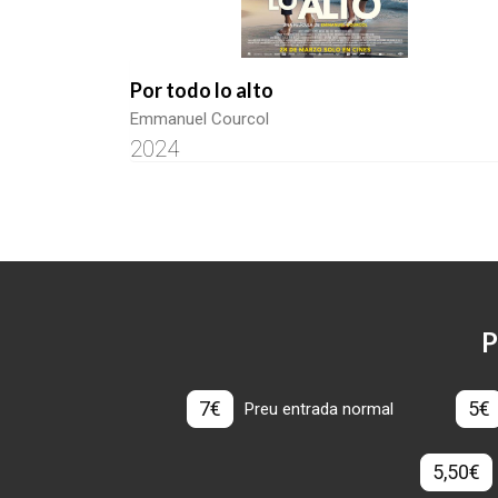
Por todo lo alto
Emmanuel Courcol
2024
P
7€
5€
Preu entrada normal
5,50€