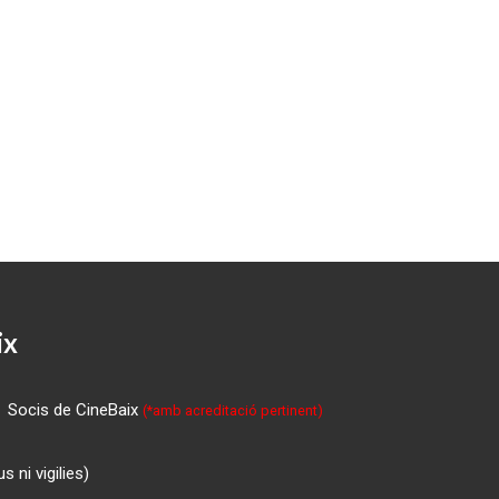
ix
Socis de CineBaix
(*amb acreditació pertinent)
 ni vigilies)