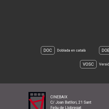
DOC
DO
Doblada en català
VOSC
Versió
CINEBAIX
C/ Joan Batllori, 21 Sant
Feliu de Llobregat