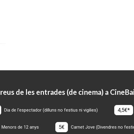
reus de les entrades (de cinema) a CineBa
4,5€*
Dia de l'espectador (dilluns no festius ni vigilies)
5€
Menors de 12 anys
Carnet Jove (Divendres no festius