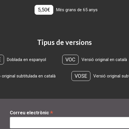
5,50€
Més grans de 65 anys
Tipus de versions
E
VOC
Doblada en espanyol
Versió original en català
VOSE
 original subtitulada en català
Versió original sub
*
Correu electrònic