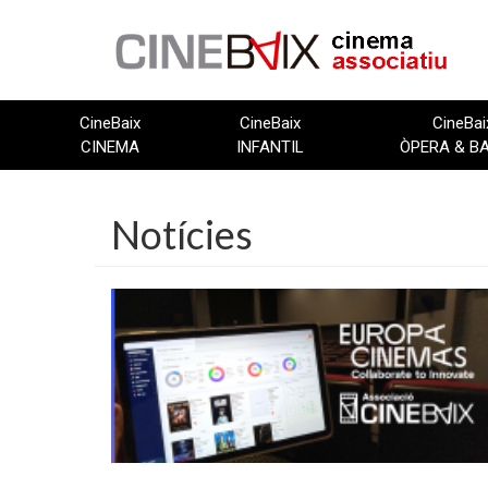
Vés
al
contingut
CineBaix
CineBaix
CineBai
CINEMA
INFANTIL
ÒPERA & B
Notícies