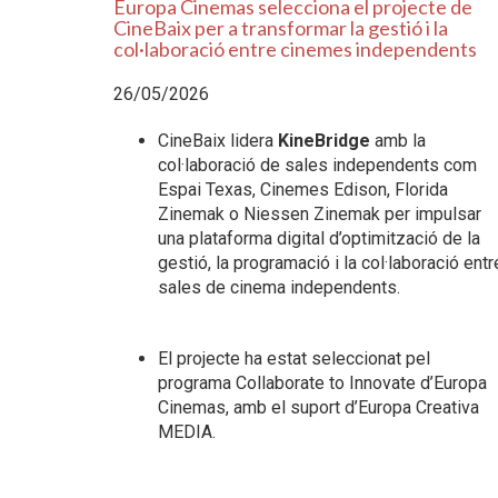
Europa Cinemas selecciona el projecte de
CineBaix per a transformar la gestió i la
col·laboració entre cinemes independents
26/05/2026
CineBaix lidera
KineBridge
amb la
col·laboració de sales independents com
Espai Texas, Cinemes Edison, Florida
Zinemak o Niessen Zinemak per impulsar
una plataforma digital d’optimització de la
gestió, la programació i la col·laboració entr
sales de cinema independents.
El projecte ha estat seleccionat pel
programa Collaborate to Innovate d’Europa
Cinemas, amb el suport d’Europa Creativa
MEDIA.