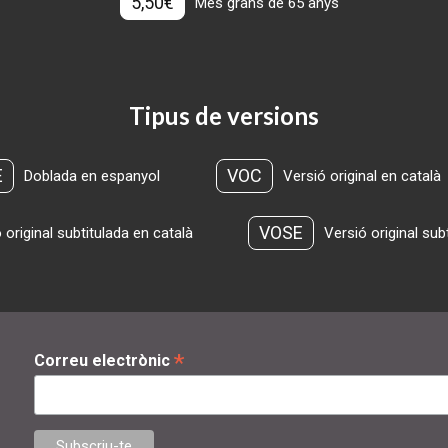
5,50€
Més grans de 65 anys
Tipus de versions
E
VOC
Doblada en espanyol
Versió original en català
VOSE
 original subtitulada en català
Versió original sub
*
Correu electrònic