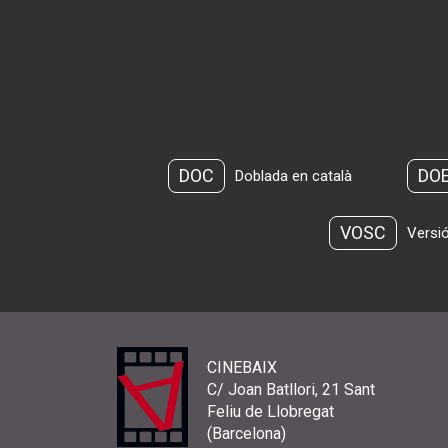
DOC
DO
Doblada en català
VOSC
Versió
CINEBAIX
C/ Joan Batllori, 21 Sant
Feliu de Llobregat
(Barcelona)