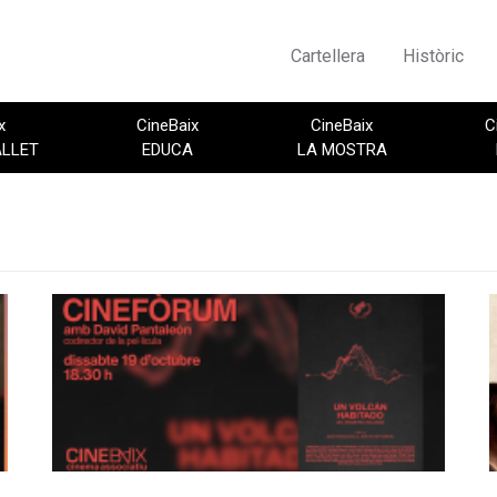
Cartellera
Històric
x
CineBaix
CineBaix
C
ALLET
EDUCA
LA MOSTRA