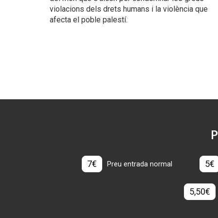
violacions dels drets humans i la violència que
afecta el poble palestí.
P
7€
5€
Preu entrada normal
5,50€