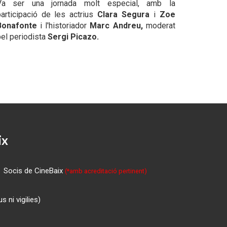
Va ser una jornada molt especial, amb la
participació de les actrius
Clara Segura
i
Zoe
Bonafonte
i l'historiador
Marc Andreu,
moderat
el periodista
Sergi Picazo.
ix
Socis de CineBaix
(*amb acreditació pertinent)
 ni vigilies)