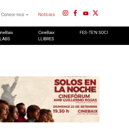
Coneix-nos
Notícies
ineBaix
CineBaix
FES-TE'N SOCI
LABS
LLIBRES