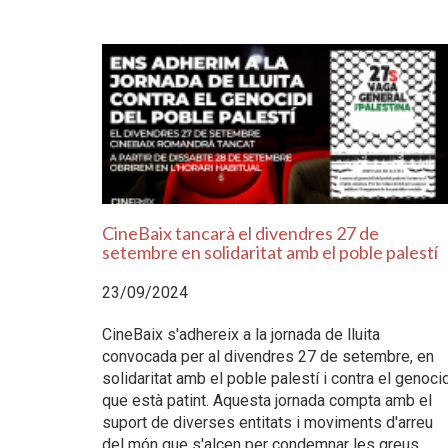
CineBaix tancarà el divendres 27 de
setembre en solidaritat amb el poble palestí
23/09/2024
CineBaix s'adhereix a la jornada de lluita
convocada per al divendres 27 de setembre, en
solidaritat amb el poble palestí i contra el genoci
que està patint. Aquesta jornada compta amb el
suport de diverses entitats i moviments d'arreu
del món que s'alcen per condemnar les greus