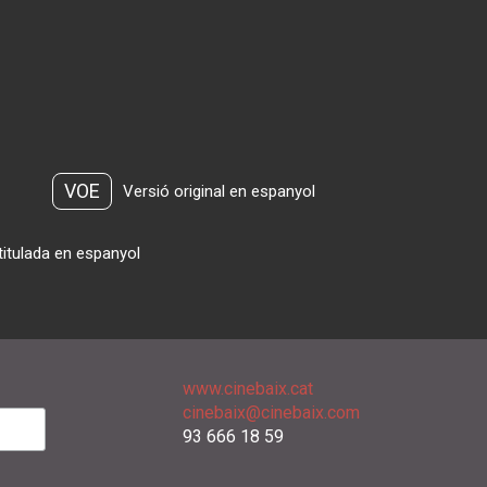
VOE
Versió original en espanyol
titulada en espanyol
www.cinebaix.cat
cinebaix@cinebaix.com
93 666 18 59