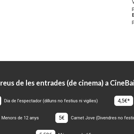
p
reus de les entrades (de cinema) a CineBa
4,5€*
Dia de l'espectador (dilluns no festius ni vigilies)
5€
Menors de 12 anys
Carnet Jove (Divendres no festius