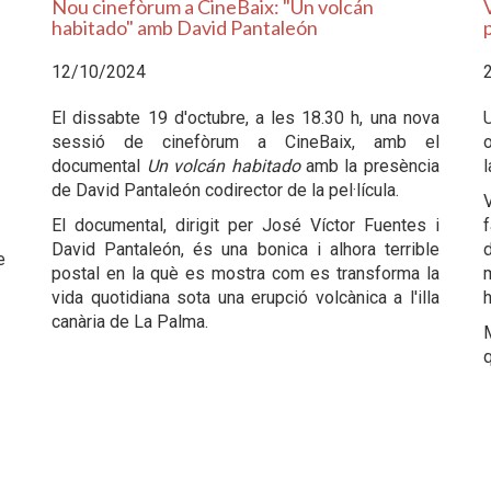
Nou cinefòrum a CineBaix: "Un volcán
habitado" amb David Pantaleón
p
12/10/2024
El dissabte 19 d'octubre, a les 18.30 h, una nova
U
sessió de cinefòrum a CineBaix, amb el
o
documental
Un volcán habitado
amb la presència
l
de David Pantaleón codirector de la pel·lícula.
V
El documental, dirigit per José Víctor Fuentes i
f
David Pantaleón, és una bonica i alhora terrible
d
e
postal en la què es mostra com es transforma la
m
vida quotidiana sota una erupció volcànica a l'illa
h
canària de La Palma.
M
q