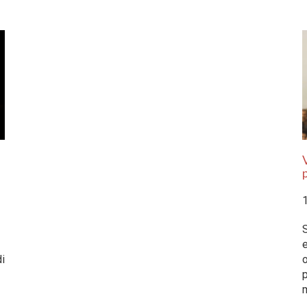
p
e
di
p
m