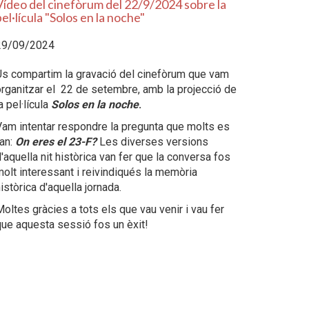
Vídeo del cinefòrum del 22/9/2024 sobre la
el·lícula "Solos en la noche"
29/09/2024
s compartim la gravació del cinefòrum que vam
rganitzar el 22 de setembre, amb la projecció de
a pel·lícula
Solos en la noche
.
am intentar respondre la pregunta que molts es
an:
On eres el 23-F?
Les diverses versions
'aquella nit històrica van fer que la conversa fos
olt interessant i reivindiqués la memòria
istòrica d'aquella jornada.
oltes gràcies a tots els que vau venir i vau fer
ue aquesta sessió fos un èxit!