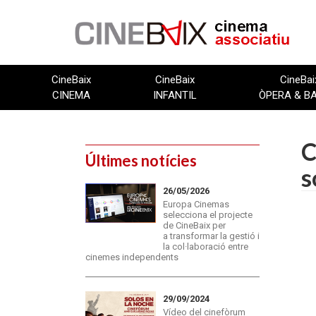
Vés
al
contingut
CineBaix
CineBaix
CineBai
CINEMA
INFANTIL
ÒPERA & B
C
Últimes notícies
s
26/05/2026
Europa Cinemas
selecciona el projecte
de CineBaix per
a transformar la gestió i
la col·laboració entre
cinemes independents
29/09/2024
Vídeo del cinefòrum