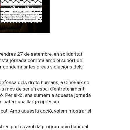
ivendres 27 de setembre, en solidaritat
questa jornada compta amb el suport de
er condemnar les greus violacions dels
efensa dels drets humans, a CineBaix no
 a més de ser un espai d'entreteniment,
ió. Per això, ens sumem a aquesta jornada
que pateix una llarga opressió.
ncat. Amb aquesta acció, volem mostrar el
ostres portes amb la programació habitual