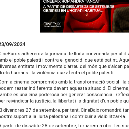
23/09/2024
CineBaix s'adhereix a la jornada de lluita convocada per al d
amb el poble palestí i contra el genocidi que està patint. A
diverses entitats i moviments d'arreu del món que s'alcen p
drets humans i la violència que afecta el poble palestí.
Com a cinema compromès amb la transformació social i la d
podem restar indiferents davant aquesta situació. El cinema,
també és una eina poderosa per generar consciència i reflex
per reivindicar la justícia, la llibertat i la dignitat d'un poble 
El divendres 27 de setembre, per tant, CineBaix romandrà ta
nostre suport a la lluita palestina i contribuir a visibilitzar-la.
A partir de dissabte 28 de setembre, tornarem a obrir les n