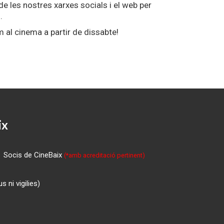
 de les nostres xarxes socials i el web per
.
m al cinema a partir de dissabte!
ix
Socis de CineBaix
(*amb acreditació pertinent)
 ni vigilies)