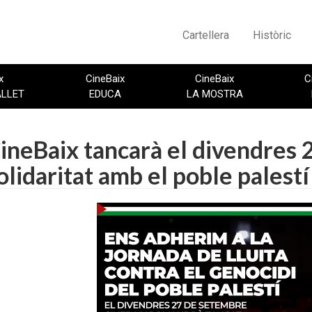
Cartellera
Històric
x
CineBaix
CineBaix
C
ALLET
EDUCA
LA MOSTRA
ineBaix tancarà el divendres
olidaritat amb el poble palestí