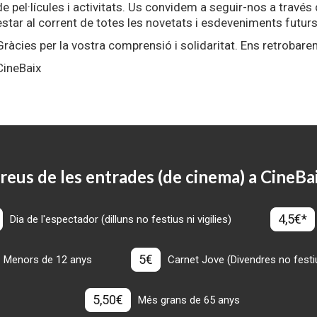
de pel·lícules i activitats. Us convidem a seguir-nos a través
estar al corrent de totes les novetats i esdeveniments futurs
Gràcies per la vostra comprensió i solidaritat. Ens retrobare
CineBaix
reus de les entrades (de cinema) a CineBa
4,5€*
Dia de l'espectador (dilluns no festius ni vigilies)
5€
Menors de 12 anys
Carnet Jove (Divendres no festius
5,50€
Més grans de 65 anys