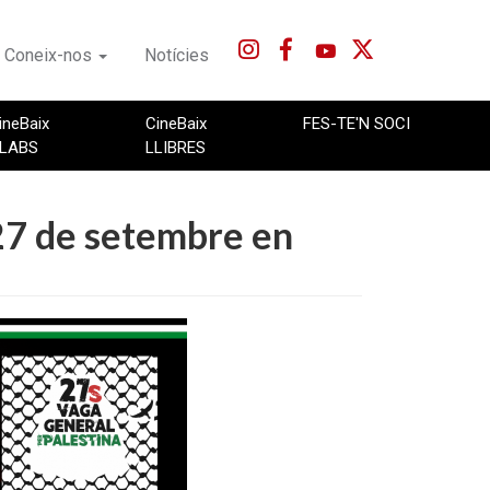
Coneix-nos
Notícies
ineBaix
CineBaix
FES-TE'N SOCI
LABS
LLIBRES
 27 de setembre en