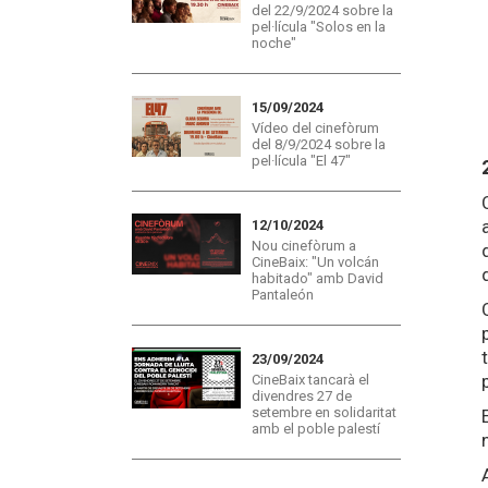
del 22/9/2024 sobre la
pel·lícula "Solos en la
noche"
15/09/2024
Vídeo del cinefòrum
del 8/9/2024 sobre la
pel·lícula "El 47"
12/10/2024
Nou cinefòrum a
CineBaix: "Un volcán
habitado" amb David
Pantaleón
23/09/2024
CineBaix tancarà el
divendres 27 de
setembre en solidaritat
amb el poble palestí