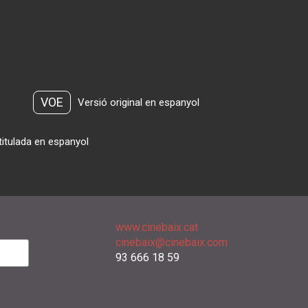
VOE
Versió original en espanyol
titulada en espanyol
www.cinebaix.cat
cinebaix@cinebaix.com
93 666 18 59