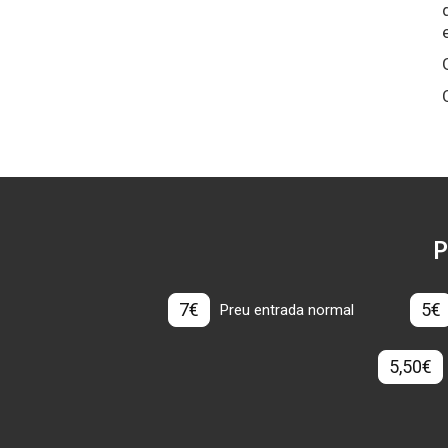
P
7€
5€
Preu entrada normal
5,50€